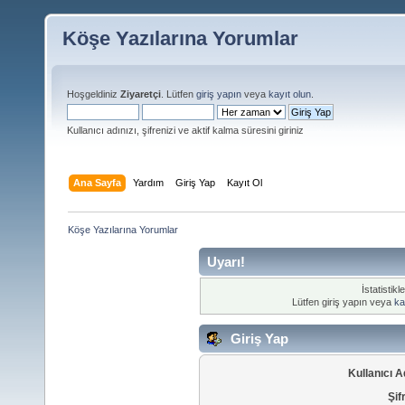
Köşe Yazılarına Yorumlar
Hoşgeldiniz
Ziyaretçi
. Lütfen
giriş yapın
veya
kayıt olun
.
Kullanıcı adınızı, şifrenizi ve aktif kalma süresini giriniz
Ana Sayfa
Yardım
Giriş Yap
Kayıt Ol
Köşe Yazılarına Yorumlar
Uyarı!
İstatistik
Lütfen giriş yapın veya
ka
Giriş Yap
Kullanıcı A
Şif