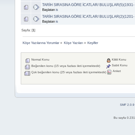
TARİH SIRASINA GÖRE İCATLAR/ BULUŞLAR(5)(1931- 1
Başlatan
is
TARİH SIRASINA GÖRE İCATLAR/ BULUŞLAR(2)(1201-
Başlatan
is
Sayfa: [
1
]
Köşe Yazılarına Yorumlar
»
Köşe Yazıları
»
Keşifler
Normal Konu
Kilitli Konu
Sabit Konu
Beğenilen konu (15 veya fazlası ileti içermektedir)
Anket
Çok beğenilen konu (25 veya fazlası ileti içermektedir)
SMF 2.0.9
Bu sayfa 0.231 