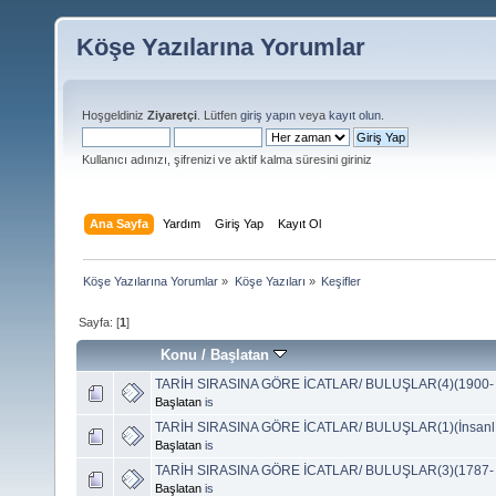
Köşe Yazılarına Yorumlar
Hoşgeldiniz
Ziyaretçi
. Lütfen
giriş yapın
veya
kayıt olun
.
Kullanıcı adınızı, şifrenizi ve aktif kalma süresini giriniz
Ana Sayfa
Yardım
Giriş Yap
Kayıt Ol
Köşe Yazılarına Yorumlar
»
Köşe Yazıları
»
Keşifler
Sayfa: [
1
]
Konu
/
Başlatan
TARİH SIRASINA GÖRE İCATLAR/ BULUŞLAR(4)(1900-
Başlatan
is
TARİH SIRASINA GÖRE İCATLAR/ BULUŞLAR(1)(İnsanlığı
Başlatan
is
TARİH SIRASINA GÖRE İCATLAR/ BULUŞLAR(3)(1787-
Başlatan
is