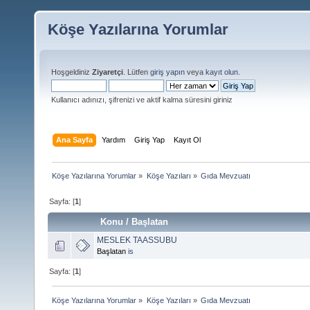
Köşe Yazılarına Yorumlar
Hoşgeldiniz
Ziyaretçi
. Lütfen
giriş yapın
veya
kayıt olun
.
Kullanıcı adınızı, şifrenizi ve aktif kalma süresini giriniz
Ana Sayfa
Yardım
Giriş Yap
Kayıt Ol
Köşe Yazılarına Yorumlar
»
Köşe Yazıları
»
Gıda Mevzuatı
Sayfa: [
1
]
Konu
/
Başlatan
MESLEK TAASSUBU
Başlatan
is
Sayfa: [
1
]
Köşe Yazılarına Yorumlar
»
Köşe Yazıları
»
Gıda Mevzuatı