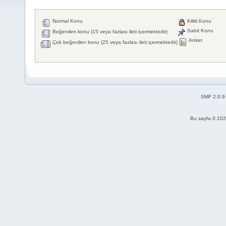
Normal Konu
Kilitli Konu
Sabit Konu
Beğenilen konu (15 veya fazlası ileti içermektedir)
Anket
Çok beğenilen konu (25 veya fazlası ileti içermektedir)
SMF 2.0.9
Bu sayfa 0.102 