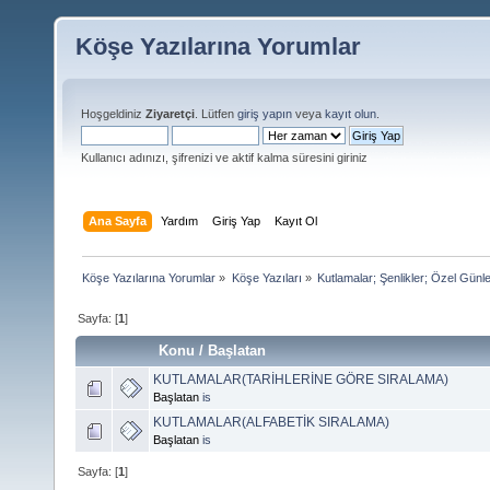
Köşe Yazılarına Yorumlar
Hoşgeldiniz
Ziyaretçi
. Lütfen
giriş yapın
veya
kayıt olun
.
Kullanıcı adınızı, şifrenizi ve aktif kalma süresini giriniz
Ana Sayfa
Yardım
Giriş Yap
Kayıt Ol
Köşe Yazılarına Yorumlar
»
Köşe Yazıları
»
Kutlamalar; Şenlikler; Özel Günl
Sayfa: [
1
]
Konu
/
Başlatan
KUTLAMALAR(TARİHLERİNE GÖRE SIRALAMA)
Başlatan
is
KUTLAMALAR(ALFABETİK SIRALAMA)
Başlatan
is
Sayfa: [
1
]