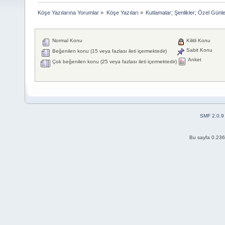
Köşe Yazılarına Yorumlar
»
Köşe Yazıları
»
Kutlamalar; Şenlikler; Özel Günl
Normal Konu
Kilitli Konu
Sabit Konu
Beğenilen konu (15 veya fazlası ileti içermektedir)
Anket
Çok beğenilen konu (25 veya fazlası ileti içermektedir)
SMF 2.0.9
Bu sayfa 0.236 