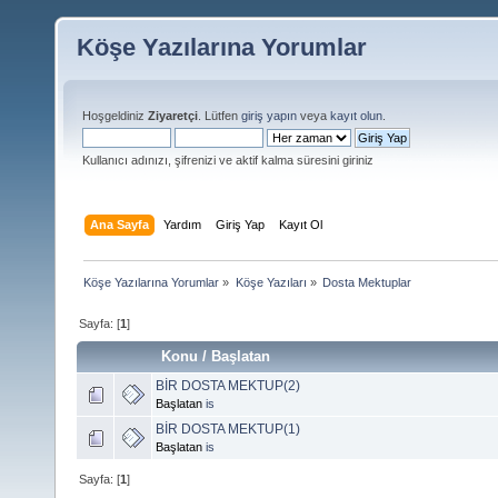
Köşe Yazılarına Yorumlar
Hoşgeldiniz
Ziyaretçi
. Lütfen
giriş yapın
veya
kayıt olun
.
Kullanıcı adınızı, şifrenizi ve aktif kalma süresini giriniz
Ana Sayfa
Yardım
Giriş Yap
Kayıt Ol
Köşe Yazılarına Yorumlar
»
Köşe Yazıları
»
Dosta Mektuplar
Sayfa: [
1
]
Konu
/
Başlatan
BİR DOSTA MEKTUP(2)
Başlatan
is
BİR DOSTA MEKTUP(1)
Başlatan
is
Sayfa: [
1
]