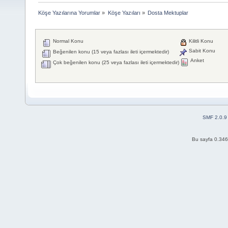
Köşe Yazılarına Yorumlar
»
Köşe Yazıları
»
Dosta Mektuplar
Normal Konu
Kilitli Konu
Sabit Konu
Beğenilen konu (15 veya fazlası ileti içermektedir)
Anket
Çok beğenilen konu (25 veya fazlası ileti içermektedir)
SMF 2.0.9
Bu sayfa 0.346 