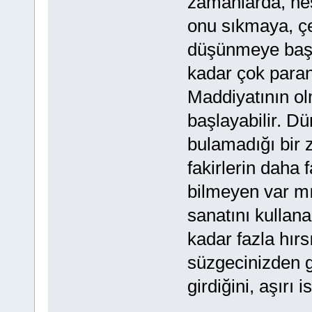
zamanlarda, hes
onu sıkmaya, çeşi
düşünmeye başla
kadar çok paranı
Maddiyatının ol
başlayabilir. D
bulamadığı bir 
fakirlerin daha 
bilmeyen var mı
sanatını kullan
kadar fazla hırs
süzgecinizden g
girdiğini, aşırı 