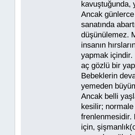
kavuştuğunda, yed
Ancak günlerce 
sanatında abart
düşünülemez. Mü
insanın hırslar
yapmak içindir. 
aç gözlü bir yap
Bebeklerin deva
yemeden büyüme
Ancak belli yaşl
kesilir; normal
frenlenmesidir.
için, şişmanlık(