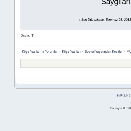
Saygılarıml
«
Son Düzenleme: Temmuz 23, 2013,
Sayfa: [
1
]
Köşe Yazılarına Yorumlar
»
Köşe Yazıları
»
Sosyal Yaşantıdan Kesitler
»
MÜ
SMF 2.0.9
Bu sayfa 0.098 