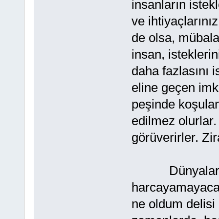
insanların istek
ve ihtiyaçlarınız
de olsa, mübala
insan, isteklerin
daha fazlasını i
eline geçen imka
peşinde koşulan
edilmez olurlar
görüverirler. Zi
Dünyaları is
harcayamayacağı
ne oldum delisi