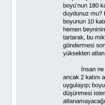
boyu’nun 180 kat
duydunuz mu? Bi
boyunun 10 katı
hemen beyninin,
tartarak, bu mik
göndermesi son
yüksekten atlan
İnsan ne kada
ancak 2 katını a
uygulayıp; boyu
düşünmesi iste
atlanamayacağı s