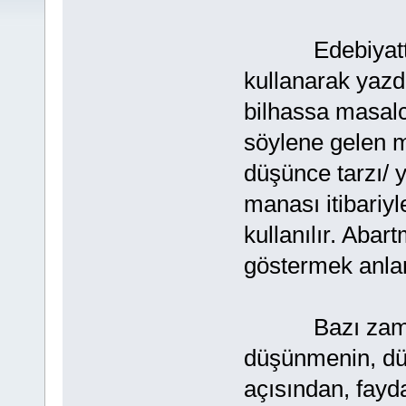
Edebiyatta ba
kullanarak yazdı
bilhassa masalc
söylene gelen m
düşünce tarzı/ 
manası itibariy
kullanılır. Abar
göstermek anla
Bazı zamanla
düşünmenin, dü
açısından, fayd