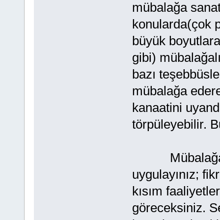
mübalağa sanatın
konularda(çok 
büyük boyutlara
gibi) mübalağal
bazı teşebbüsle
mübalağa edere
kanaatini uyandır
törpüleyebilir. 
Mübalağa sana
uygulayınız; fik
kısım faaliyetl
göreceksiniz. S