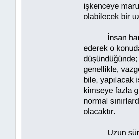
işkenceye maru
olabilecek bir 
İnsan hangi k
ederek o konuda
düşündüğünde; y
genellikle, vaz
bile, yapılacak 
kimseye fazla gö
normal sınırlar
olacaktır.
Uzun süre aç