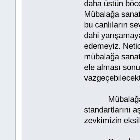
daha üstün böce
Mübalağa sanat
bu canlıların s
dahi yarışamaya
edemeyiz. Netic
mübalağa sanatı
ele alması sonuc
vazgeçebilecekt
Mübalağasız 
standartlarını
zevkimizin eks