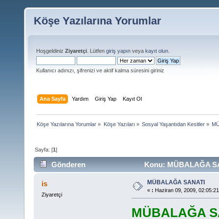
Köşe Yazılarına Yorumlar
Hoşgeldiniz
Ziyaretçi
. Lütfen
giriş yapın
veya
kayıt olun
.
Kullanıcı adınızı, şifrenizi ve aktif kalma süresini giriniz
Ana Sayfa
Yardım
Giriş Yap
Kayıt Ol
Köşe Yazılarına Yorumlar
»
Köşe Yazıları
»
Sosyal Yaşantıdan Kesitler
»
MÜ
Sayfa: [
1
]
Gönderen
Konu: MÜBALAĞA SANA
MÜBALAĞA SANATI
is
«
:
Haziran 09, 2009, 02:05:2
Ziyaretçi
MÜBALAĞA S