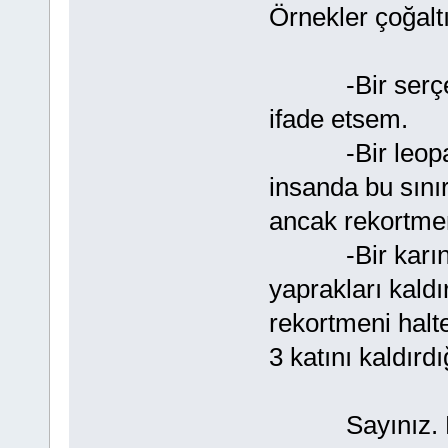
Örnekler çoğaltıl
-Bir serçenin
ifade etsem.
-Bir leopar’ ı
insanda bu sını
ancak rekortmen
-Bir karıncanın
yaprakları kaldı
rekortmeni halte
3 katını kaldırd
Sayınız. Binl