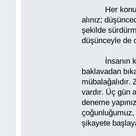
Her konuda mü
alınız; düşünce
şekilde sürdürm
düşünceyle de ol
İnsanın kırk 
baklavadan bıka
mübalağalıdır. 
vardır. Üç gün 
deneme yapınız,
çoğunluğumuz, “
şikayete başlay