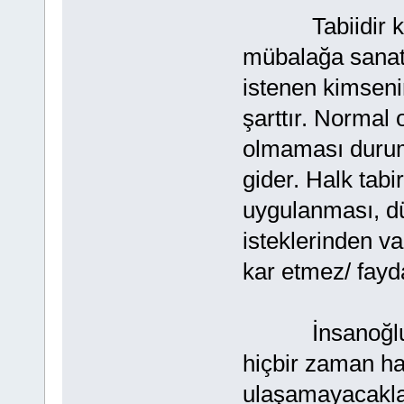
Tabiidir ki, b
mübalağa sanat
istenen kimsen
şarttır. Normal 
olmaması durumu
gider. Halk tab
uygulanması, dü
isteklerinden va
kar etmez/ fay
İnsanoğlu ne 
hiçbir zaman hay
ulaşamayacakları