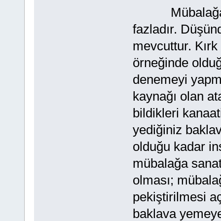
Mübalağa edil
fazladır. Düşün
mevcuttur. Kırk
örneğinde olduğ
denemeyi yapma 
kaynağı olan ata
bildikleri kanaa
yediğiniz baklav
olduğu kadar in
mübalağa sanatı
olması; mübalağ
pekiştirilmesi a
baklava yemeye 