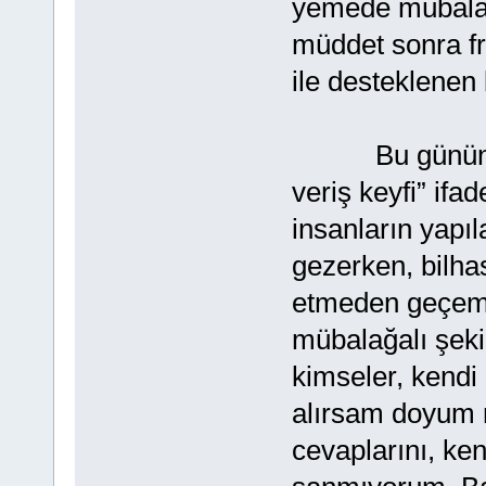
yemede mübalağ
müddet sonra f
ile desteklenen b
Bu günün moda
veriş keyfi” if
insanların yapı
gezerken, bilha
etmeden geçeme
mübalağalı şeki
kimseler, kendi
alırsam doyum n
cevaplarını, ken