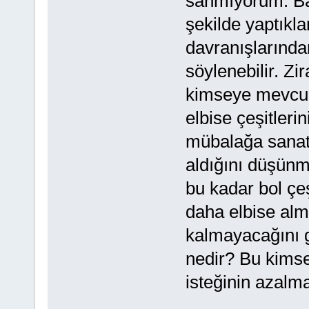
sanmıyorum. Baz
şekilde yaptıkl
davranışlarında
söylenebilir. Zi
kimseye mevcudun
elbise çeşitleri
mübalağa sanatı
aldığını düşünm
bu kadar bol çe
daha elbise alma
kalmayacağını g
nedir? Bu kims
isteğinin azalma