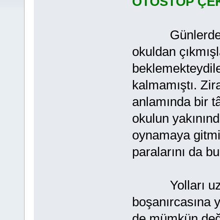
OTOSTOP ÇEK
Günlerden bir
okuldan çıkmışl
beklemekteydile
kalmamıştı. Zir
anlamında bir tâ
okulun yakınınd
oynamaya gitmiş
paralarını da bu
Yolları uzun 
boşanırcasına 
de mümkün değil