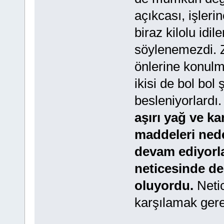
açıkcası, işler
biraz kilolu idi
söylenemezdi. Zi
önlerine konulm
ikisi de bol bol 
besleniyorlardı
aşırı yağ ve ka
maddeleri nede
devam ediyorla
neticesinde de
oluyordu.
Neti
karşılamak gere