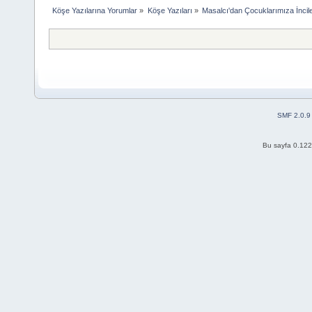
Köşe Yazılarına Yorumlar
»
Köşe Yazıları
»
Masalcı'dan Çocuklarımıza İncil
SMF 2.0.9
Bu sayfa 0.122 