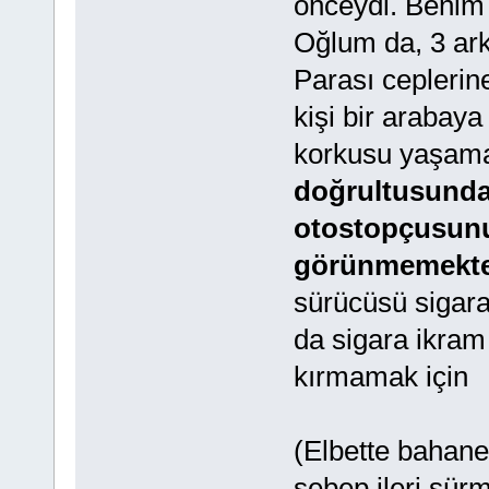
önceydi. Benim o
Oğlum da, 3 arka
Parası ceplerin
kişi bir arabaya
korkusu yaşama
doğrultusunda, 
otostopçusun
görünmemekte
sürücüsü sigar
da sigara ikram
kırmamak için
(Elbette bahaney
sebep ileri sürm