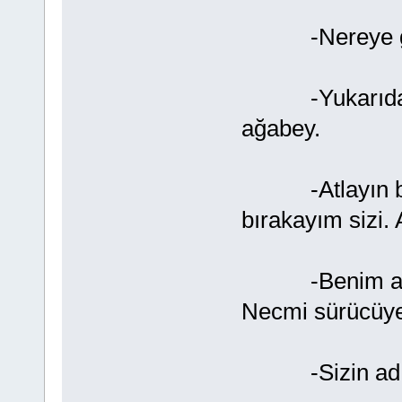
-Nereye gidi
-Yukarıdaki p
ağabey.
-Atlayın baka
bırakayım sizi. 
-Benim adım 
Necmi sürücüye
-Sizin adın