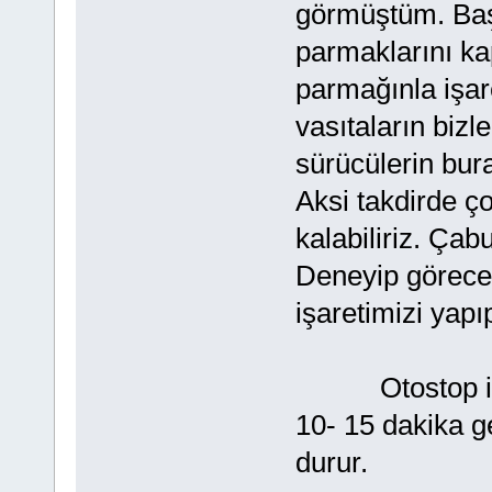
görmüştüm. Baş 
parmaklarını k
parmağınla işar
vasıtaların bizl
sürücülerin bu
Aksi takdirde ç
kalabiliriz. Ça
Deneyip görece
işaretimizi yap
Otostop işare
10- 15 dakika g
durur.