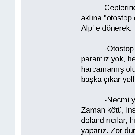
Ceplerinde pa
aklına ''otostop
Alp’ e dönerek:
-Otostop çek
paramız yok, h
harcamamış oluru
başka çıkar yoll
-Necmi ya köt
Zaman kötü, insa
dolandırıcılar, h
yaparız. Zor dur