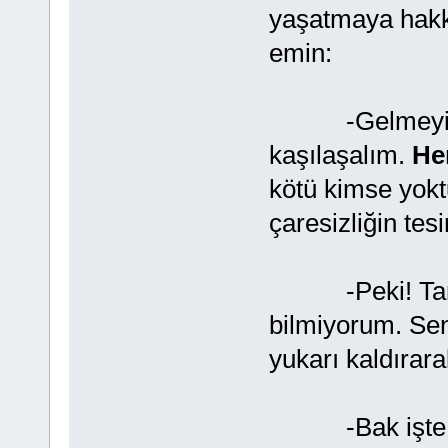
yaşatmaya hakk
emin:
-Gelmeyiz, ge
kaşılaşalım.
He
kötü kimse yokt
çaresizliğin tesir
-Peki! Tamam 
bilmiyorum. Se
yukarı kaldırara
-Bak işte böy