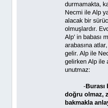
durmamakta, kaf
Necmi ile Alp ya
alacak bir sürü
olmuşlardır. Evd
Alp’ in babası 
arabasına atlar
gelir. Alp ile N
gelirken Alp il
unutmaz:
-
Burası 
doğru olmaz, z
bakmakla anla