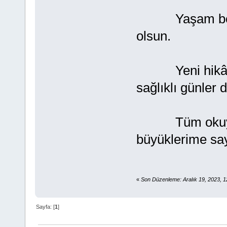
Yaşam boyu sa
olsun.
Yeni hikâyel
sağlıklı günler d
Tüm okuyucu 
büyüklerime say
Yunus 
«
Son Düzenleme: Aralık 19, 2023, 1
Sayfa: [
1
]