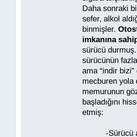
Daha sonraki bi
sefer, alkol ald
binmişler.
Otos
imkanına sahip
sürücü durmuş.
sürücünün fazla
ama “indir bizi
mecburen yola d
memurunun göz
başladığını his
etmiş:
-Sürücü araba