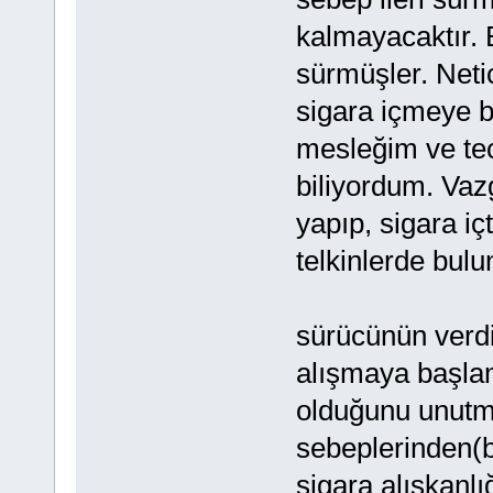
kalmayacaktır. 
sürmüşler. Netic
sigara içmeye b
mesleğim ve tec
biliyordum. Vaz
yapıp, sigara iç
telkinlerde bul
sürücünün verdi
alışmaya başlam
olduğunu unutmu
sebeplerinden(b
sigara alışkanlı