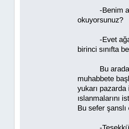
-Benim adım
okuyorsunuz?
-Evet ağabey.
birinci sınıfta 
Bu arada iki 
muhabbete başla
yukarı pazarda
ıslanmalarını is
Bu sefer şanslı 
-Teşekkür ed