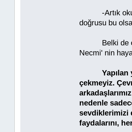
-Artık okulda
doğrusu bu olsa 
Belki de o pol
Necmi' nin hayat
Yapılan 
çekmeyiz. Çevr
arkadaşlarımız 
nedenle sadec
sevdiklerimiz
faydalarını, h