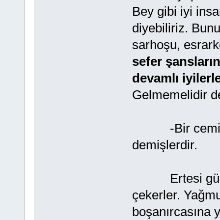
Bey gibi iyi ins
diyebiliriz. Bunu
sarhoşu, esrark
sefer şansları
devamlı iyilerl
Gelmemelidir de
-Bir cemiyette
demişlerdir.
Ertesi gün ok
çekerler. Yağmu
boşanırcasına 