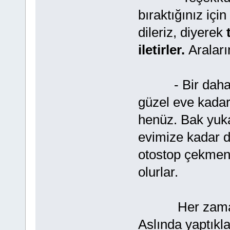
bıraktığınız içi
dileriz, diyerek
iletirler.
Araları
- Bir daha do
güzel eve kadar 
henüz. Bak yuka
evimize kadar da
otostop çekmeni
olurlar.
Her zaman böy
Aslında yaptıkla