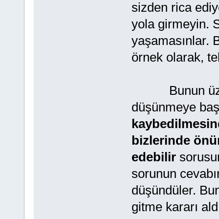
sizden rica edi
yola girmeyin. S
yaşamasınlar. B
örnek olarak, te
Bunun üzerin
düşünmeye başl
kaybedilmesind
bizlerinde önü
edebilir
sorusun
sorunun cevabını
düşündüler. Bun
gitme kararı aldı