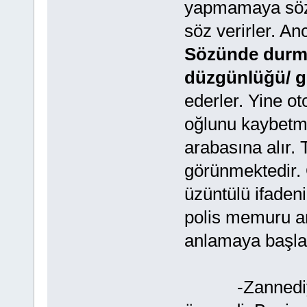
yapmamaya söz v
söz verirler. An
Sözünde durma
düzgünlüğü/ g
ederler. Yine o
oğlunu kaybetmi
arabasına alır. T
görünmektedir. 
üzüntülü ifaden
polis memuru a
anlamaya başlar
-Zannediyoru