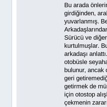
Bu arada önlerin
girdiğinden, ar
yuvarlanmış. B
Arkadaşlarından
Sürücü ve diğer 
kurtulmuşlar. Bu
arkadaşı anlattı
otobüsle seyaha
bulunur, ancak 
geri getiremediğ
getirmek de müm
için otostop al
çekmenin zararı