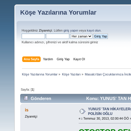
Köşe Yazılarına Yorumlar
Hoşgeldiniz
Ziyaretçi
. Lütfen
giriş yapın
veya
kayıt olun
.
Kullanıcı adınızı, şifrenizi ve aktif kalma süresini giriniz
Ana Sayfa
Yardım
Giriş Yap
Kayıt Ol
Köşe Yazılarına Yorumlar
»
Köşe Yazıları
»
Masalcı'dan Çocuklarımıza İncil
Sayfa: [
1
]
Gönderen
Konu: YUNUS' TAN 
sayısı 46653 defa)
YUNUS' TAN HİKAYELER
is
POLİSİN OĞLU
Ziyaretçi
«
:
Temmuz 30, 2013, 02:00:44 ÖÖ 