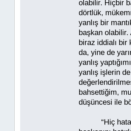
olabilir. Hiçbir
dörtlük, mükem
yanlış bir mantı
başkan olabilir
biraz iddialı b
da, yine de yarı
yanlış yaptığımı
yanlış işlerin d
değerlendirilme
bahsettiğim, m
düşüncesi ile b
“Hiç hata yap