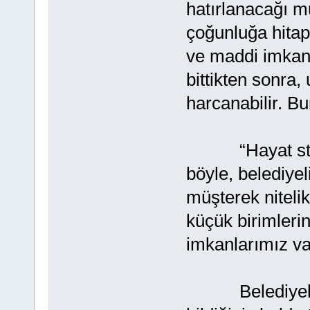
hatırlanacağı mu
çoğunluğa hitap 
ve maddi imkanla
bittikten sonra,
harcanabilir. B
“Hayat standa
böyle, belediyeli
müşterek nitelik
küçük birimlerin
imkanlarımız v
Belediyeliğini