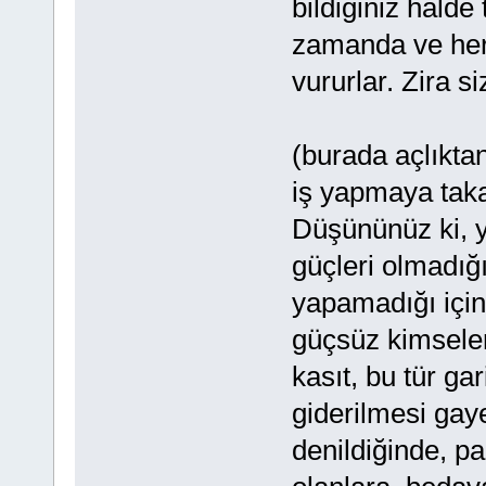
bildiğiniz halde
zamanda ve her
vururlar. Zira s
(burada açlıktan
iş yapmaya taka
Düşününüz ki, y
güçleri olmadığı
yapamadığı için
güçsüz kimseler
kasıt, bu tür gar
giderilmesi gaye
denildiğinde, p