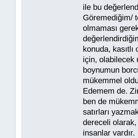
ile bu değerlen
Göremediğim/ te
olmaması gereke
değerlendirdiğim
konuda, kasıtlı 
için, olabilecek
boynumun borcud
mükemmel olduğ
Edemem de. Zir
ben de mükemmel
satırları yazma
dereceli olarak
insanlar vardır.