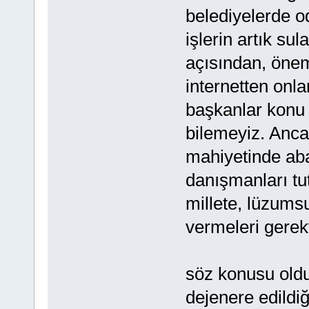
belediyelerde o
işlerin artık su
açısından, önem 
internetten onl
başkanlar konu 
bilemeyiz. Ancak
mahiyetinde abar
danışmanları tu
millete, lüzums
vermeleri gerek
söz konusu old
dejenere edildi