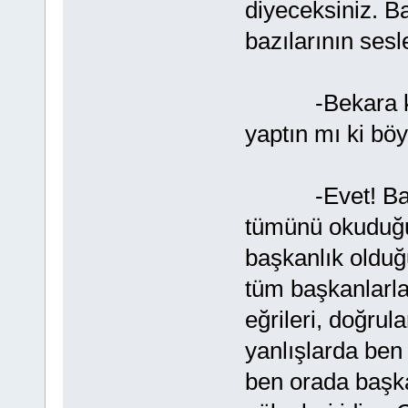
diyeceksiniz. B
bazılarının sesl
-Bekara kadın
yaptın mı ki böy
-Evet! Başkan
tümünü okuduğun
başkanlık olduğ
tüm başkanlarla 
eğrileri, doğrul
yanlışlarda be
ben orada başk