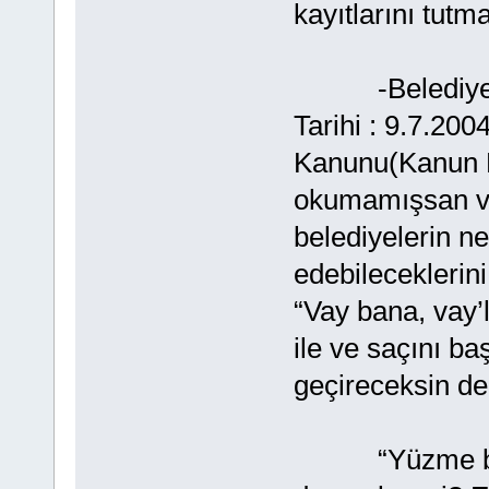
kayıtlarını tut
-Belediye Ka
Tarihi : 9.7.20
Kanunu(Kanun No
okumamışsan v
belediyelerin ne
edebileceklerin
“Vay bana, vay’l
ile ve saçını ba
geçireceksin de
“Yüzme bilmiy