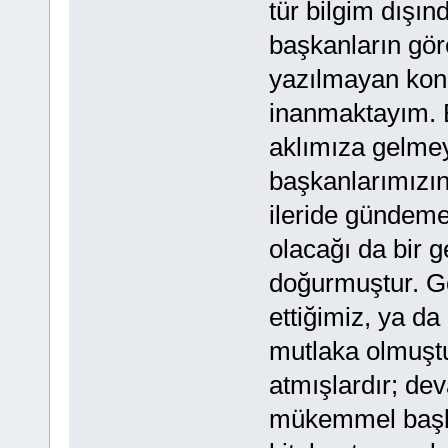
tür bilgim dışı
başkanların göre
yazılmayan kon
inanmaktayım. B
aklımıza gelmey
başkanlarımızın
ileride gündeme 
olacağı da bir ge
doğurmuştur. G
ettiğimiz, ya d
mutlaka olmuştu
atmışlardır; dev
mükemmel başkan