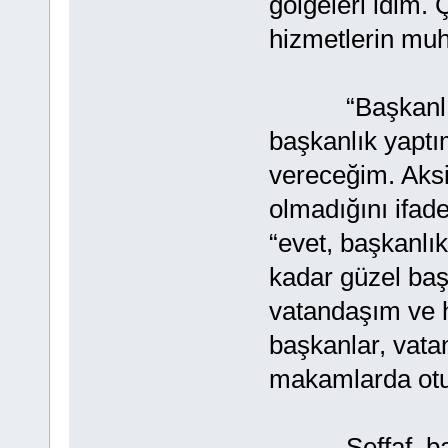
gölgeleri idim.
hizmetlerin muh
“Başkanlık ya
başkanlık yapt
vereceğim. Aks
olmadığını ifad
“evet, başkanlı
kadar güzel ba
vatandaşım ve h
başkanlar, vatan
makamlarda otu
Şeffaf başkanl