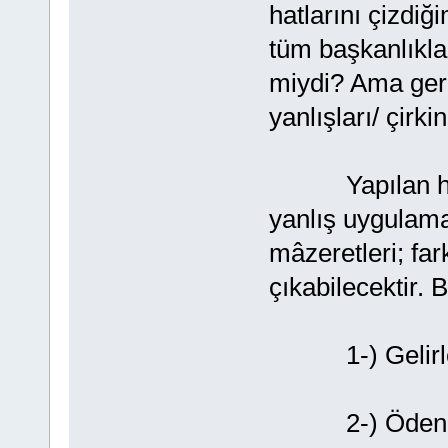
hatlarını çizdi
tüm başkanlıkla
miydi? Ama gerç
yanlışları/ çirk
Yapılan hatal
yanlış uygulamal
mâzeretleri; far
çıkabilecektir. 
1-) Gelirlerim
2-) Ödenekler