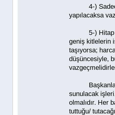
4-) Sadece bi
yapılacaksa vaz
5-) Hitap ettiğ
geniş kitlelerin
taşıyorsa; harc
düşüncesiyle, b
vazgeçmelidirle
Başkanların, 
sunulacak işleri,
olmalıdır. Her b
tuttuğu/ tutacağ