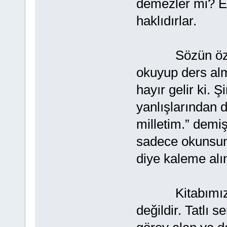
demezler mi? El
haklıdırlar.
Sözün özü, az
okuyup ders al
hayır gelir ki.
yanlışlarından d
milletim.” demiş
sadece okunsun 
diye kaleme alın
Kitabımızdan
değildir. Tatlı s