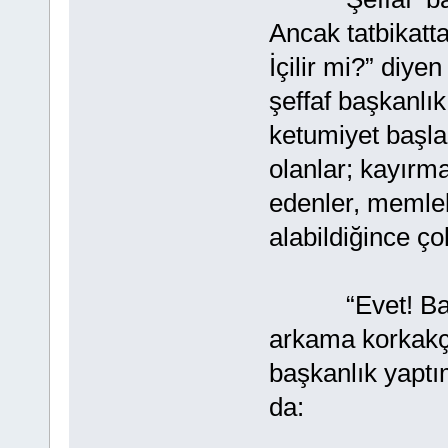
Ancak tatbikatta
İçilir mi?” diye
şeffaf başkanlık 
ketumiyet başlar
olanlar; kayırma
edenler, memleke
alabildiğince ço
“Evet! Başkanl
arkama korkakç
başkanlık yaptı
da: