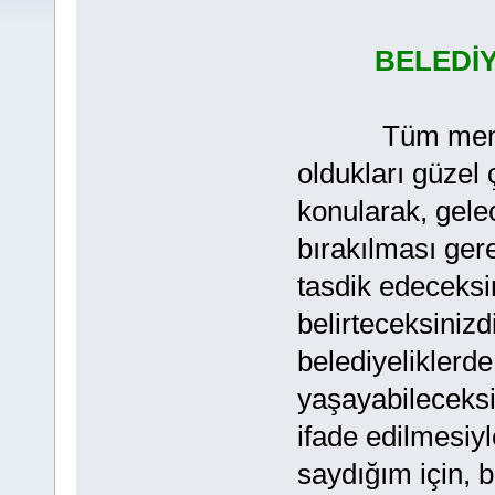
BELEDİY
Tüm memleket
oldukları güzel 
konularak, gele
bırakılması ger
tasdik edeceksi
belirteceksinizdi
belediyeliklerd
yaşayabileceksi
ifade edilmesiy
saydığım için, b