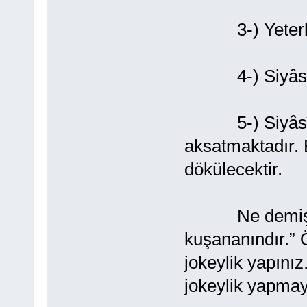
3-) Yeterli k
4-) Siyâsîler
5-) Siyâsî kar
aksatmaktadır. B
dökülecektir.
Ne demiş atal
kuşananındır.” 
jokeylik yapını
jokeylik yapmay