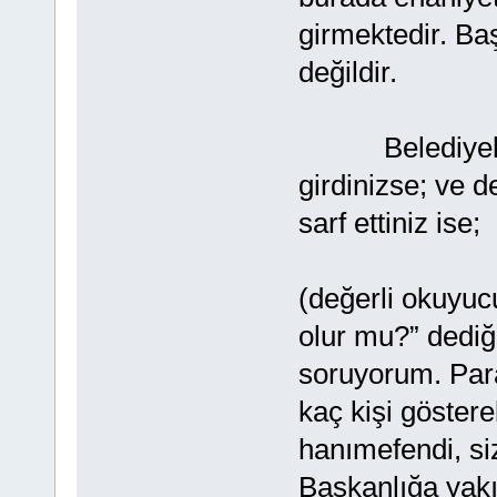
girmektedir. Ba
değildir.
Belediyelikle
girdinizse; ve 
sarf ettiniz ise;
(değerli okuyuc
olur mu?” dediğ
soruyorum. Par
kaç kişi göstere
hanımefendi, siz
Başkanlığa yakı