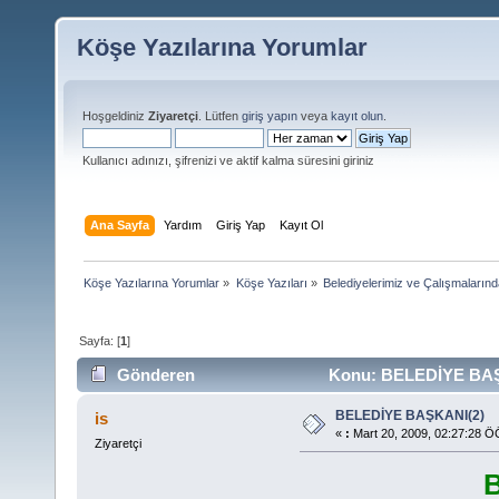
Köşe Yazılarına Yorumlar
Hoşgeldiniz
Ziyaretçi
. Lütfen
giriş yapın
veya
kayıt olun
.
Kullanıcı adınızı, şifrenizi ve aktif kalma süresini giriniz
Ana Sayfa
Yardım
Giriş Yap
Kayıt Ol
Köşe Yazılarına Yorumlar
»
Köşe Yazıları
»
Belediyelerimiz ve Çalışmaların
Sayfa: [
1
]
Gönderen
Konu: BELEDİYE BAŞK
BELEDİYE BAŞKANI(2)
is
«
:
Mart 20, 2009, 02:27:28 Ö
Ziyaretçi