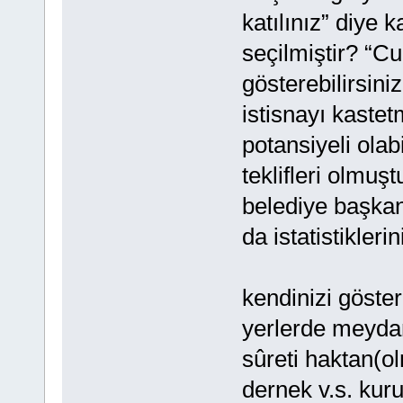
katılınız” diye
seçilmiştir? “C
gösterebilirsini
istisnayı kaste
potansiyeli olab
teklifleri olmuş
belediye başkanı
da istatistikleri
kendinizi göstere
yerlerde meyda
sûreti haktan(o
dernek v.s. kuru