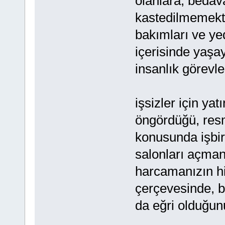
olanlara, bedav
kastedilmemekte
bakımları ve yedi
içerisinde yaşay
insanlık görevler
işsizler için y
öngördüğü, resmi
konusunda işbirl
salonları açman
harcamanızın hiç
çerçevesinde, b
da eğri olduğun