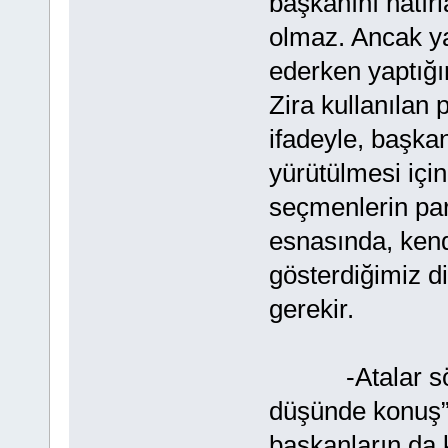
başkanını hatır
olmaz. Ancak ya
ederken yaptığı
Zira kullanılan 
ifadeyle, başkan
yürütülmesi için
seçmenlerin par
esnasında, ken
gösterdiğimiz d
gerekir.
-Atalar sözüd
düşünde konuş” 
başkanların da 