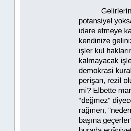
Gelirlerinizi
potansiyel yoksa
idare etmeye k
kendinize gelin
işler kul haklar
kalmayacak işle
demokrasi kurall
perişan, rezil o
mi? Elbette mant
“değmez” diyece
rağmen, ”neden 
başına geçerler
burada enâniyet,