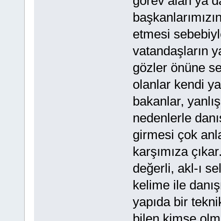
görev alan ya d
başkanlarımızın
etmesi sebebiyl
vatandaşların ya
gözler önüne se
olanlar kendi ya
bakanlar, yanlışl
nedenlerle dan
girmesi çok anl
karşımıza çıkar.
değerli, akl-ı s
kelime ile danı
yapıda bir tek
bilen kimse olma