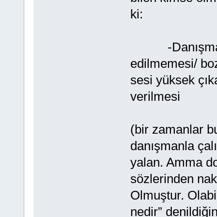
ki:
-Danışmanlık
edilmemesi/ boz
sesi yüksek çık
verilmesi
(bir zamanlar b
danışmanla çalı
yalan. Amma doğ
sözlerinden na
Olmuştur. Olabil
nedir” denildiğ