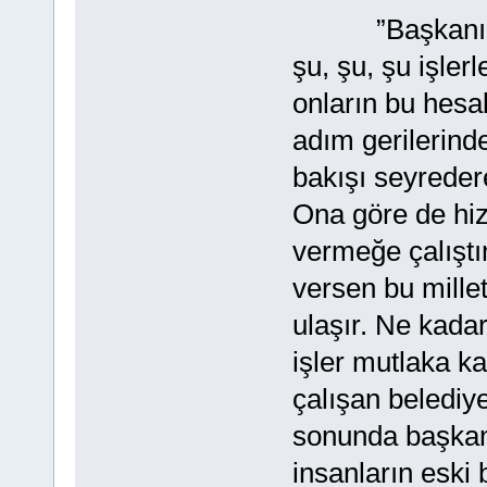
”Başkanım se
şu, şu, şu işler
onların bu hesa
adım gerilerinde
bakışı seyreder
Ona göre de hi
vermeğe çalıştı
versen bu mille
ulaşır. Ne kada
işler mutlaka ka
çalışan belediy
sonunda başkan
insanların eski 