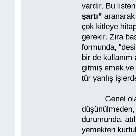
vardır. Bu liste
şartı”
aranarak 
çok kitleye hita
gerekir. Zira ba
formunda, “desin
bir de kullanım
gitmiş emek ve 
tür yanlış işler
Genel olarak y
düşünülmeden, a
durumunda, atıl
yemekten kurtul