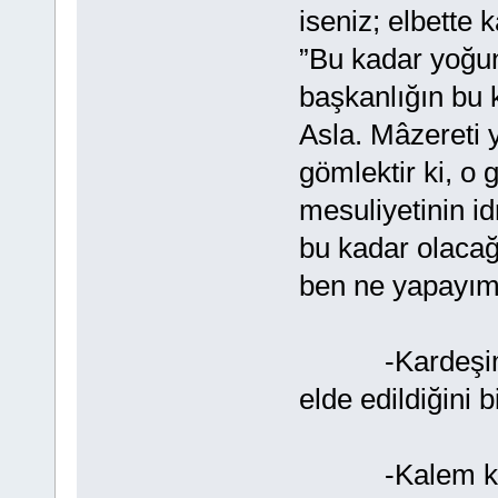
iseniz; elbette
”Bu kadar yoğu
başkanlığın bu 
Asla. Mâzereti y
gömlektir ki, o 
mesuliyetinin idr
bu kadar olacağ
ben ne yapayım"
-Kardeşim, se
elde edildiğini 
-Kalem kalem 