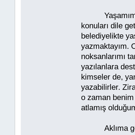
Yaşamım esn
konuları dile g
belediyelikte y
yazmaktayım. Ok
noksanlarımı ta
yazılanlara des
kimseler de, yan
yazabilirler. Zir
o zaman benim d
atlamış olduğum
Aklıma gelmey