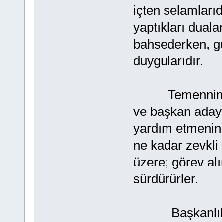
içten selamlarıd
yaptıkları duala
bahsederken, gül
duygularıdır.
Temennim odur
ve başkan adayl
yardım etmenin,
ne kadar zevkli
üzere; görev alı
sürdürürler.
Başkanlık yapt