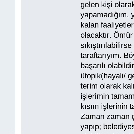
gelen kişi olara
yapamadığım, y
kalan faaliyetl
olacaktır. Ömür
sıkıştırılabilirse 
taraftarıyım. B
başarılı olabil
ütopik(hayali/
terim olarak k
işlerimin tamamı
kısım işlerinin
Zaman zaman çok
yapıp; belediyes