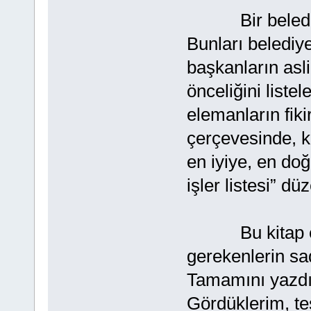
Bir belediyeliğ
Bunları belediy
başkanların asli
önceliğini listel
elemanların fiki
çerçevesinde, k
en iyiye, en do
işler listesi” dü
Bu kitap elin
gerekenlerin sad
Tamamını yazdığ
Gördüklerim, te