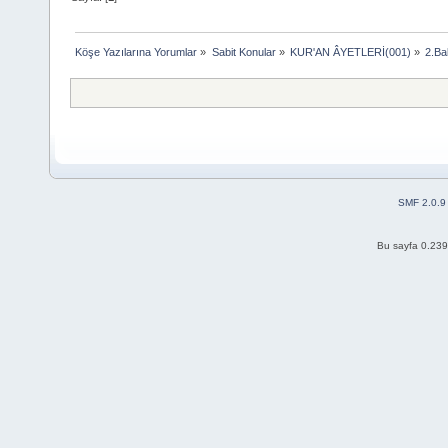
Köşe Yazılarına Yorumlar
»
Sabit Konular
»
KUR'AN ÂYETLERİ(001)
»
2.B
SMF 2.0.9
Bu sayfa 0.239 