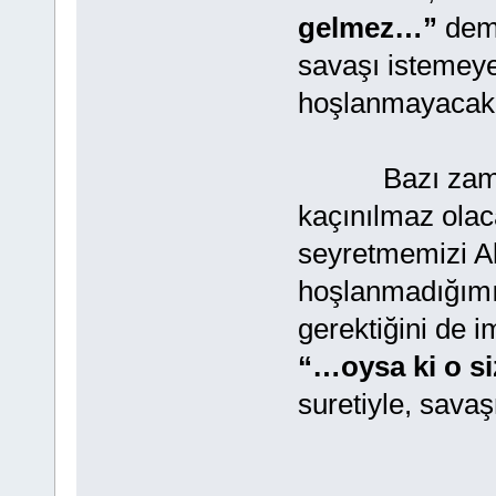
gelmez…”
dem
savaşı istemeye
hoşlanmayacakla
Bazı zamanla
kaçınılmaz olaca
seyretmemizi Al
hoşlanmadığımı
gerektiğini de 
“…oysa ki o si
suretiyle, sava