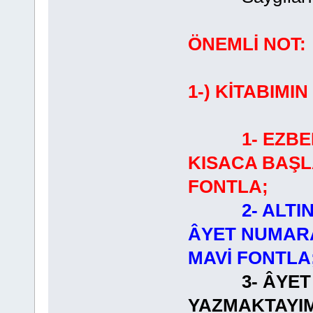
ÖNEMLİ NOT:
1-) KİTABIMI
1- EZB
KISACA BAŞL
FONTLA;
2- ALTI
ÂYET NUMARA
MAVİ FONTLA
3- ÂYET
YAZMAKTAYIM