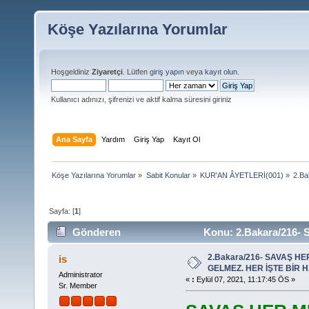
Köşe Yazılarına Yorumlar
Hoşgeldiniz
Ziyaretçi
. Lütfen
giriş yapın
veya
kayıt olun
.
Kullanıcı adınızı, şifrenizi ve aktif kalma süresini giriniz
Ana Sayfa
Yardım
Giriş Yap
Kayıt Ol
Köşe Yazılarına Yorumlar
»
Sabit Konular
»
KUR'AN ÂYETLERİ(001)
»
2.B
Sayfa: [
1
]
Gönderen
Konu: 2.Bakara/216-
VARDIR (Okunma sayısı 15310 defa)
2.Bakara/216- SAVAŞ HE
is
GELMEZ. HER İŞTE BİR 
Administrator
«
:
Eylül 07, 2021, 11:17:45 ÖS »
Sr. Member