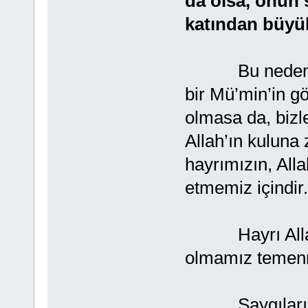
da olsa, onun s
katından büyük
Bu nedenle b
bir Mü’min’in gö
olmasa da, bizle
Allah’ın kuluna
hayrımızın, Alla
etmemiz içindir.
Hayrı Allah'ın
olmamız temenn
Saygılarımla