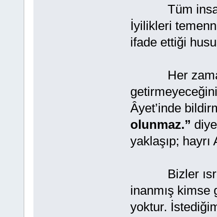
Tüm insanlar o
İyilikleri temen
ifade ettiği husu
Her zaman ist
getirmeyeceğini 
Âyet’inde bildir
olunmaz.”
diye
yaklaşıp; hayrı 
Bizler ısrarla 
inanmış kimse gö
yoktur. İstediği