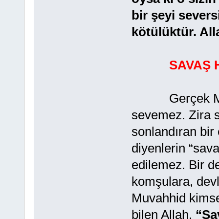
bir şeyi seversi
kötülüktür. Alla
SAVAŞ 
Gerçek Mü’mi
sevemez. Zira s
sonlandıran bir 
diyenlerin “sav
edilemez. Bir d
komşulara, devl
Muvahhid kimsen
bilen Allah,
“Sav