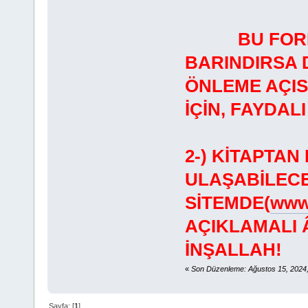
BU FOR
BARINDIRSA 
ÖNLEME AÇI
İÇİN, FAYDA
2-) KİTAPTA
ULAŞABİLECE
SİTEMDE(
www.
AÇIKLAMALI 
İNŞALLAH!
«
Son Düzenleme: Ağustos 15, 2024,
Sayfa: [
1
]