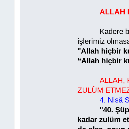
ALLAH B
Kadere baş eği
işlerimiz olmasa
"Allah hiçbir
“Allah hiçbir 
ALLAH,
ZULÜM ETMEZ
4. Nisâ S
"40. Şüp
kadar zulüm et