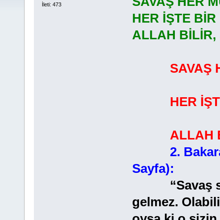
SAVAŞ HER M
İleti: 473
HER İŞTE BİR
ALLAH BİLİR,
SAVAŞ 
HER İŞTE B
ALLAH B
2. Bakar
Sayfa):
“Savaş size f
gelmez. Olabili
oysa ki o sizin 