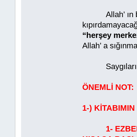
Allah’ ın bil
kıpırdamayacağı
“herşey merke
Allah’ a sığınma
Saygılarımla
ÖNEMLİ NOT:
1-) KİTABIMI
1- EZB