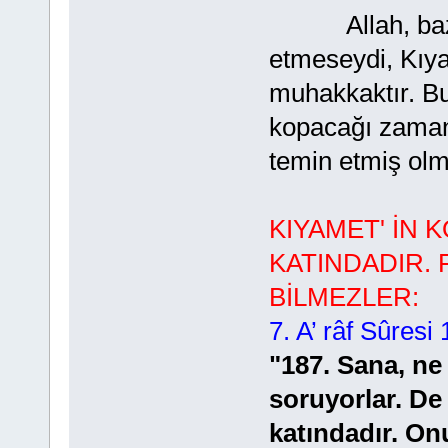
Allah, bazı in
etmeseydi, Kıya
muhakkaktır. Bu
kopacağı zaman
temin etmiş olma
KIYAMET' İN 
KATINDADIR.
BİLMEZLER:
7. A’ râf Sûresi
"187. Sana, ne
soruyorlar. De
katındadır. On