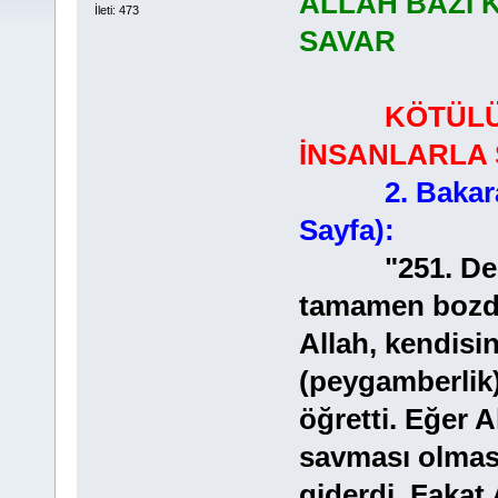
ALLAH BAZI 
İleti: 473
SAVAR
KÖTÜLÜ
İNSANLARLA 
2. Bakar
Sayfa):
"251. Derken,
tamamen bozdu
Allah, kendisi
(peygamberlik)
öğretti. Eğer Al
savması olmas
giderdi. Fakat