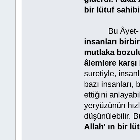
bir lütuf sahibi
Bu Âyet- i 
insanları birb
mutlaka bozulu
âlemlere karşı 
suretiyle, insan
bazı insanları,
ettiğini anlayab
yeryüzünün hızl
düşünülebilir. 
Allah' ın bir lü