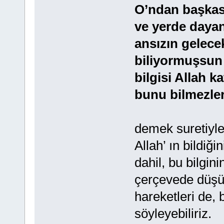
O’ndan başkası
ve yerde dayan
ansızın gelecek
biliyormuşsun 
bilgisi Allah k
bunu bilmezler
demek suretiyle
Allah’ ın bildiğ
dahil, bu bilgin
çerçevede düşün
hareketleri de, 
söyleyebiliriz.