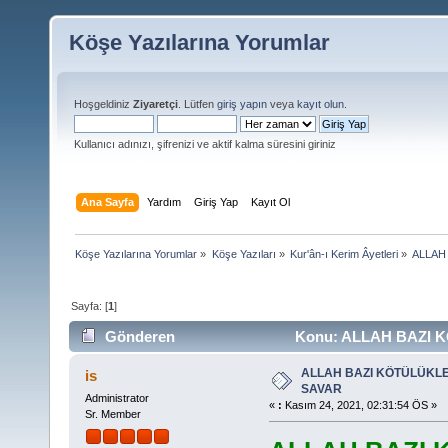
Köşe Yazılarına Yorumlar
Hoşgeldiniz
Ziyaretçi
. Lütfen
giriş yapın
veya
kayıt olun
.
Kullanıcı adınızı, şifrenizi ve aktif kalma süresini giriniz
Ana Sayfa
Yardım
Giriş Yap
Kayıt Ol
Köşe Yazılarına Yorumlar
»
Köşe Yazıları
»
Kur'ân-ı Kerim Âyetleri
»
ALLAH
Sayfa: [
1
]
Gönderen
Konu: ALLAH BAZI K
defa)
ALLAH BAZI KÖTÜLÜKLE
is
SAVAR
Administrator
«
:
Kasım 24, 2021, 02:31:54 ÖS »
Sr. Member