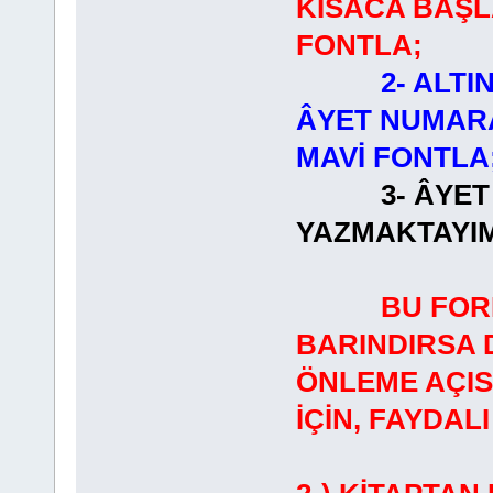
KISACA BAŞL
FONTLA;
2- ALTI
ÂYET NUMARA
MAVİ FONTLA
3- ÂYET
YAZMAKTAYIM
BU FOR
BARINDIRSA 
ÖNLEME AÇI
İÇİN, FAYDA