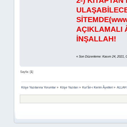
2-) KİTAPTA
ULAŞABİLECE
SİTEMDE(
www.
AÇIKLAMALI 
İNŞALLAH!
«
Son Düzenleme: Kasım 24, 2021, 0
Sayfa: [
1
]
Köşe Yazılarına Yorumlar
»
Köşe Yazıları
»
Kur'ân-ı Kerim Âyetleri
»
ALLAH