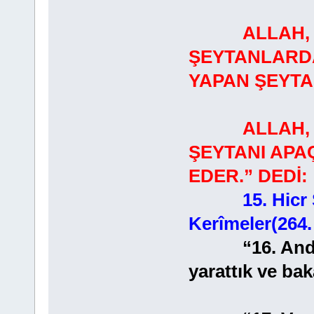
ALLAH, "G
ŞEYTANLARDA
YAPAN ŞEYTAN
ALLAH, “KU
ŞEYTANI APA
EDER.” DEDİ:
15. Hicr 
Kerîmeler(264.
“16. Andolsu
yarattık ve bak