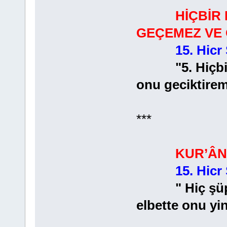
HİÇBİR
GEÇEMEZ VE 
15. Hicr
"5. Hiçbir m
onu geciktirem
***
KUR’ÂN
15. Hicr
" Hiç şüphe y
elbette onu yi