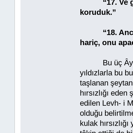
“17. Ve göğü
koruduk.”
“18. Ancak k
hariç, onu apaç
Bu üç Âyet’ te
yıldızlarla bu b
taşlanan şeyta
hırsızlığı eden 
edilen Levh- i M
olduğu belirtilm
kulak hırsızlığ