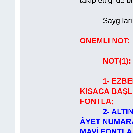
tâkip ettiği de b
Saygılarımla
ÖNEMLİ NOT:
NOT(1)
1- EZB
KISACA BAŞL
FONTLA;
2- ALTI
ÂYET NUMARA
MAVİ FONTLA