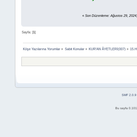
«
Son Düzenleme: Ağustos 29, 2024,
Sayfa: [
1
]
Köşe Yazılarına Yorumlar
»
Sabit Konular
»
KUR'AN ÂYETLERİ(007)
»
15.
SMF 2.0.9
Bu sayfa 0.101 