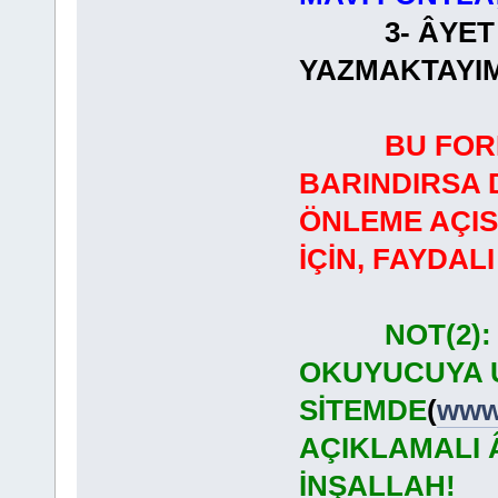
3- ÂYET ME
YAZMAKTAYIM
BU FOR
BARINDIRSA 
ÖNLEME AÇI
İÇİN, FAYDA
NOT(2)
OKUYUCUYA U
SİTEMDE
(
www.
AÇIKLAMALI 
İNŞALLAH!