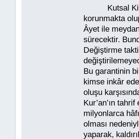
Kutsal Kitabım
korunmakta olup
Âyet ile meyda
sürecektir. Bund
Değiştirme takti
değiştirilemeyec
Bu garantinin b
kimse inkâr e
oluşu karşısınd
Kur’an’ın tahrif
milyonlarca hâf
olması nedeniyle
yaparak, kaldırı