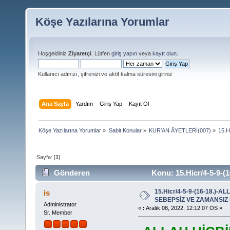
Köşe Yazılarına Yorumlar
Hoşgeldiniz
Ziyaretçi
. Lütfen
giriş yapın
veya
kayıt olun
.
Kullanıcı adınızı, şifrenizi ve aktif kalma süresini giriniz
Ana Sayfa
Yardım
Giriş Yap
Kayıt Ol
Köşe Yazılarına Yorumlar
»
Sabit Konular
»
KUR'AN ÂYETLERİ(007)
»
15.
Sayfa: [
1
]
Gönderen
Konu: 15.Hicr/4-5-9
HELÂK ETMEZ (Okunma sayısı 18458 defa)
15.Hicr/4-5-9-(16-18.)-
is
SEBEPSİZ VE ZAMANSIZ
Administrator
«
:
Aralık 08, 2022, 12:12:07 ÖS »
Sr. Member