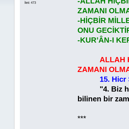
-ALLAH HİÇBİ
İleti: 473
ZAMANI OLMA
-HİÇBİR MİLL
ONU GECİKT
-KUR’ÂN-I KE
ALLAH 
ZAMANI OLMA
15. Hicr
"4. Biz hiçbi
bilinen bir za
***