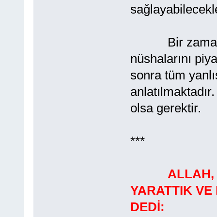
sağlayabilecekle
Bir zamanlar 
nüshalarını piy
sonra tüm yanlış
anlatılmaktadır.
olsa gerektir.
***
ALLAH,
YARATTIK VE
DEDİ: