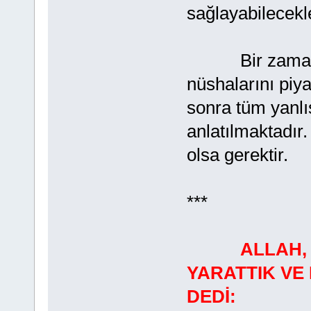
sağlayabilecekle
Bir zamanlar 
nüshalarını piy
sonra tüm yanlış
anlatılmaktadır.
olsa gerektir.
***
ALLAH,
YARATTIK VE
DEDİ: