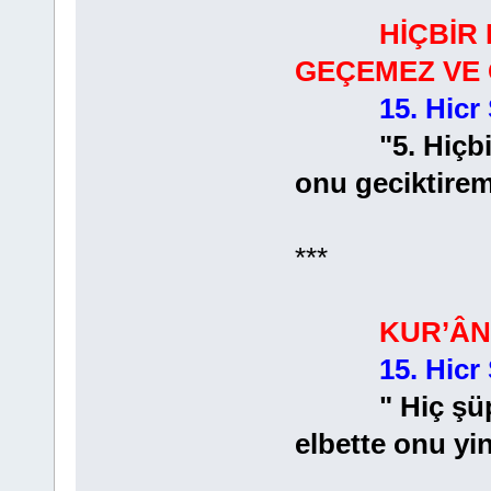
HİÇBİR
GEÇEMEZ VE 
15. Hicr
"5. Hiçbir m
onu geciktirem
***
KUR’ÂN
15. Hicr
" Hiç şüphe y
elbette onu yi