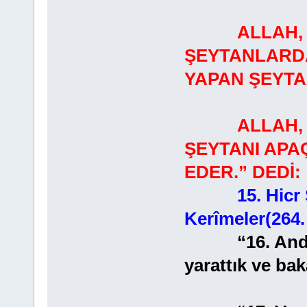
ALLAH, "G
ŞEYTANLARDA
YAPAN ŞEYTAN
ALLAH, “KU
ŞEYTANI APA
EDER.” DEDİ:
15. Hicr 
Kerîmeler(264.
“16. Andolsu
yarattık ve bak