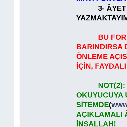
3- ÂYET ME
YAZMAKTAYIM
BU FOR
BARINDIRSA 
ÖNLEME AÇI
İÇİN, FAYDA
NOT(2)
OKUYUCUYA U
SİTEMDE
(
www.
AÇIKLAMALI 
İNŞALLAH!