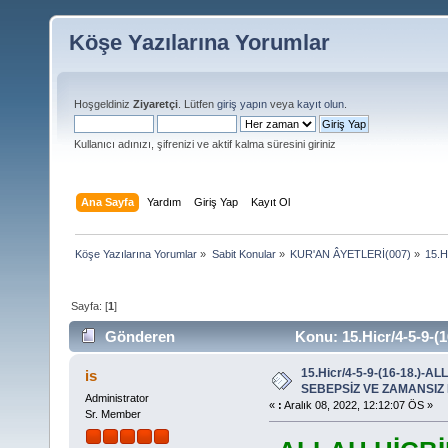
Köşe Yazılarına Yorumlar
Hoşgeldiniz
Ziyaretçi
. Lütfen
giriş yapın
veya
kayıt olun
.
Kullanıcı adınızı, şifrenizi ve aktif kalma süresini giriniz
Ana Sayfa
Yardım
Giriş Yap
Kayıt Ol
Köşe Yazılarına Yorumlar
»
Sabit Konular
»
KUR'AN ÂYETLERİ(007)
»
15.
Sayfa: [
1
]
Gönderen
Konu: 15.Hicr/4-5-9
HELÂK ETMEZ (Okunma sayısı 18401 defa)
15.Hicr/4-5-9-(16-18.)-
is
SEBEPSİZ VE ZAMANSIZ
Administrator
«
:
Aralık 08, 2022, 12:12:07 ÖS »
Sr. Member