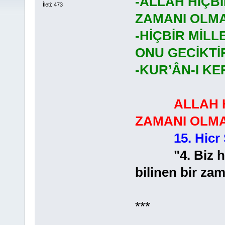
-ALLAH HİÇBİ
İleti: 473
ZAMANI OLMA
-HİÇBİR MİLL
ONU GECİKT
-KUR’ÂN-I KE
ALLAH 
ZAMANI OLMA
15. Hicr
"4. Biz hiçbi
bilinen bir za
***