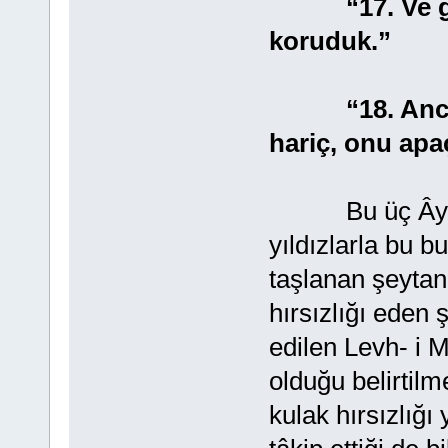
“17. Ve göğü
koruduk.”
“18. Ancak k
hariç, onu apaç
Bu üç Âyet’ te
yıldızlarla bu b
taşlanan şeyta
hırsızlığı eden 
edilen Levh- i M
olduğu belirtilm
kulak hırsızlığ