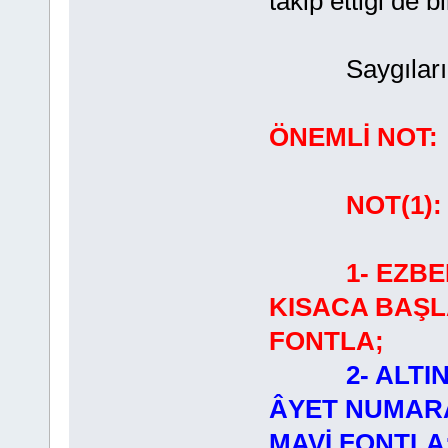
tâkip ettiği de b
Saygılarımla
ÖNEMLİ NOT:
NOT(1)
1- EZB
KISACA BAŞL
FONTLA;
2- ALTI
ÂYET NUMARA
MAVİ FONTLA