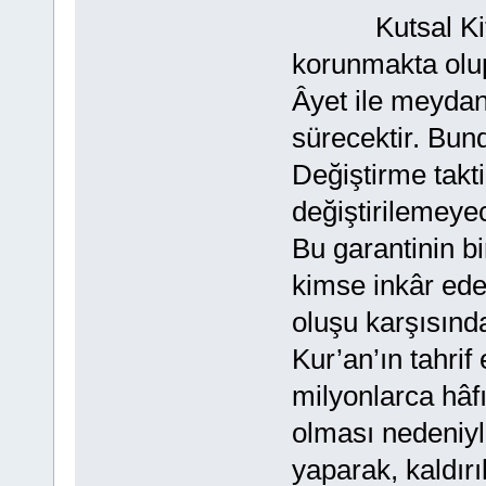
Kutsal Kitabım
korunmakta olup
Âyet ile meyda
sürecektir. Bund
Değiştirme takti
değiştirilemeyec
Bu garantinin b
kimse inkâr e
oluşu karşısınd
Kur’an’ın tahrif
milyonlarca hâf
olması nedeniyle
yaparak, kaldırı