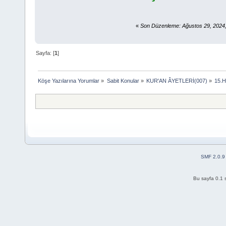
«
Son Düzenleme: Ağustos 29, 2024,
Sayfa: [
1
]
Köşe Yazılarına Yorumlar
»
Sabit Konular
»
KUR'AN ÂYETLERİ(007)
»
15.
SMF 2.0.9
Bu sayfa 0.1 