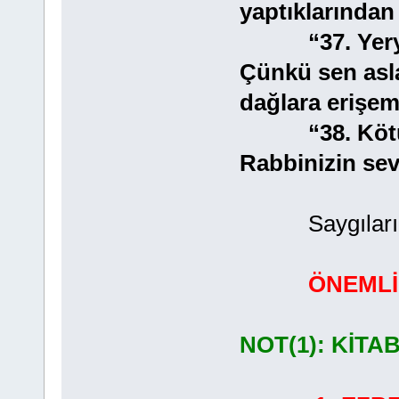
yaptıklarından
“37. Yeryüzü
Çünkü sen asl
dağlara erişem
“38. Kötü ol
Rabbinizin sev
Saygılarımla
ÖNEMLİ
NOT(1): KİTA