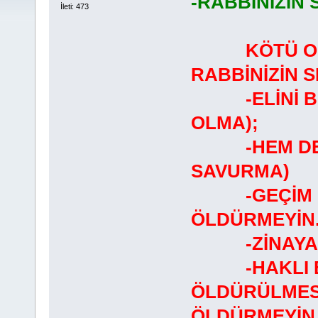
-RABBİNİZİN
İleti: 473
KÖTÜ O
RABBİNİZİN 
-ELİNİ BOY
OLMA);
-HEM DE EL
SAVURMA)
-GEÇİM KO
ÖLDÜRMEYİN
-ZİNAYA D
-HAKLI BİR
ÖLDÜRÜLMESİ
ÖLDÜRMEYİN