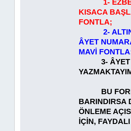
1- EZB
KISACA BAŞL
FONTLA;
2- ALT
ÂYET NUMARA
MAVİ FONTLA
3- ÂYET
YAZMAKT
BU FORMAT
BARINDIRSA 
ÖNLEME AÇI
İÇİN, FAYDA