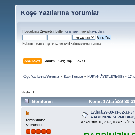
Köşe Yazılarına Yorumlar
Hoşgeldiniz
Ziyaretçi
. Lütfen
giriş yapın
veya
kayıt olun
.
Kullanıcı adınızı, şifrenizi ve aktif kalma süresini giriniz
Ana Sayfa
Yardım
Giriş Yap
Kayıt Ol
Köşe Yazılarına Yorumlar
»
Sabit Konular
»
KUR'AN ÂYETLERİ(008)
»
17.İ
Sayfa: [
1
]
Gönderen
Konu: 17.İsrâ/29-30-
(Okunma sayısı 17866 defa)
17.İsrâ/29-30-31-32-33-34
is
RABBİNİZİN SEVMEDİĞİ
Administrator
«
:
Ağustos 16, 2023, 03:48:16 ÖS »
Sr. Member