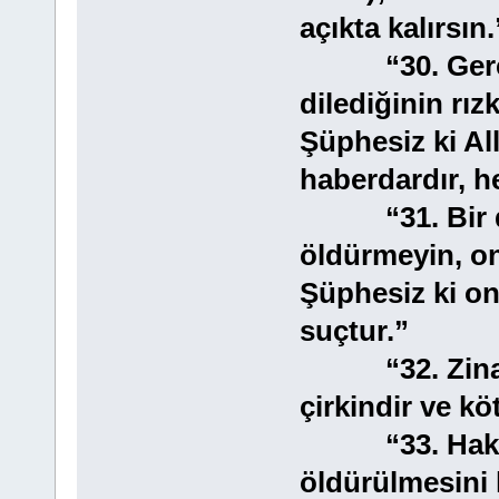
açıkta kalırsın.
“30. Gerçekt
dilediğinin rızk
Şüphesiz ki Al
haberdardır, h
“31. Bir de 
öldürmeyin, onl
Şüphesiz ki on
suçtur.”
“32. Zinaya 
çirkindir ve kö
“33. Haklı b
öldürülmesini 