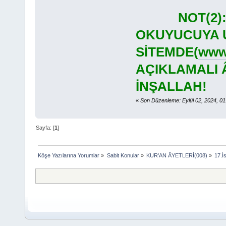
NOT(2)
OKUYUCUYA U
SİTEMDE(
www.
AÇIKLAMALI 
İNŞALLAH!
«
Son Düzenleme: Eylül 02, 2024, 0
Sayfa: [
1
]
Köşe Yazılarına Yorumlar
»
Sabit Konular
»
KUR'AN ÂYETLERİ(008)
»
17.İ