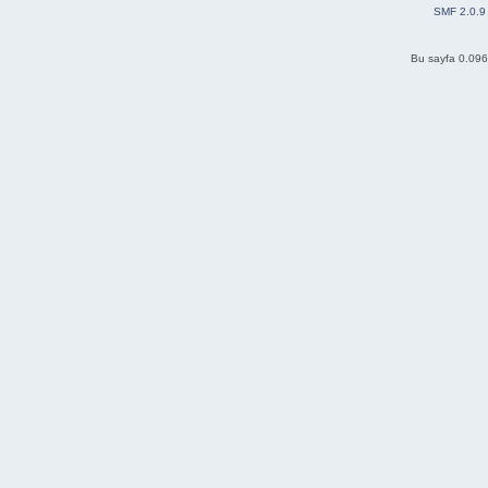
SMF 2.0.9
Bu sayfa 0.096 