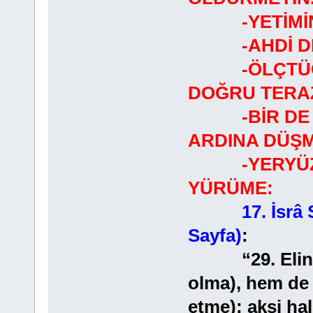
-YETİMİN M
-AHDİ DE Y
-ÖLÇTÜĞÜN
DOĞRU TERAZİ
-BİR DE Hİ
ARDINA DÜŞM
-YERYÜZÜN
YÜRÜME:
17. İsrâ
Sayfa)
:
“29. Elini b
olma), hem de
etme); aksi ha