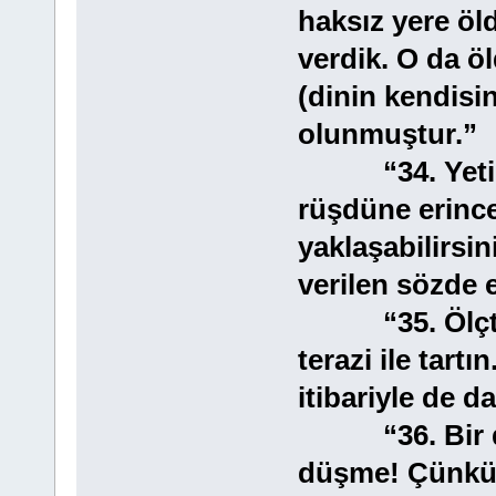
haksız yere öld
verdik. O da ö
(dinin kendisin
olunmuştur.”
“34. Yetimin
rüşdüne erince
yaklaşabilirsin
verilen sözde 
“35. Ölçtüğ
terazi ile tart
itibariyle de d
“36. Bir de h
düşme! Çünkü k