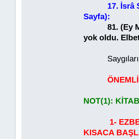
17. İsrâ
Sayfa):
81. (Ey Muha
yok oldu. Elbe
Saygılarımla
ÖNEMLİ
NOT(1): KİTA
1- EZB
KISACA BAŞL