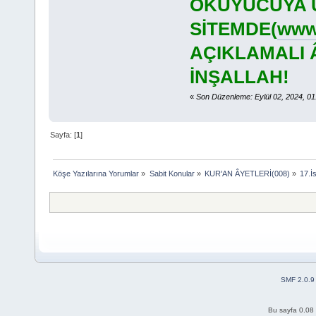
OKUYUCUYA U
SİTEMDE(
www.
AÇIKLAMALI 
İNŞALLAH!
«
Son Düzenleme: Eylül 02, 2024, 0
Sayfa: [
1
]
Köşe Yazılarına Yorumlar
»
Sabit Konular
»
KUR'AN ÂYETLERİ(008)
»
17.
SMF 2.0.9
Bu sayfa 0.08 