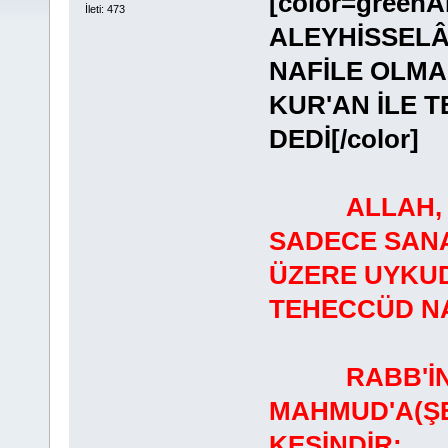
[color=gree
İleti: 473
ALEYHİSSELÂ
NAFİLE OLMA
KUR'AN İLE T
DEDİ[/color]
ALLAH,
SADECE SANA
ÜZERE UYKUD
TEHECCÜD NAM
RABB'İNİN 
MAHMUD'A(Ş
KESİNDİR: