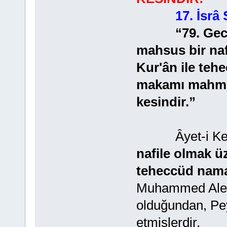
17. İsrâ
“79. Gecenin
mahsus bir naf
Kur'ân ile teh
makamı mahmu
kesindir.”
Âyet-i Ker
nafile olmak ü
teheccüd namaz
Muhammed Aleyh
olduğundan, P
etmişlerdir.