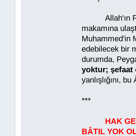
Allah'ın Pey
makamına ulaştı
Muhammed'in Ma
edebilecek bir 
durumda, Peyga
yoktur; şefaat 
yanlışlığını, bu
***
HAK GE
BÂTIL YOK 