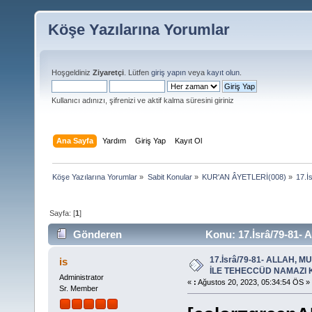
Köşe Yazılarına Yorumlar
Hoşgeldiniz
Ziyaretçi
. Lütfen
giriş yapın
veya
kayıt olun
.
Kullanıcı adınızı, şifrenizi ve aktif kalma süresini giriniz
Ana Sayfa
Yardım
Giriş Yap
Kayıt Ol
Köşe Yazılarına Yorumlar
»
Sabit Konular
»
KUR'AN ÂYETLERİ(008)
»
17.
Sayfa: [
1
]
Gönderen
Konu: 17.İsrâ/79-8
DEDİ (Okunma sayısı 19606 defa)
17.İsrâ/79-81- ALLAH, 
is
İLE TEHECCÜD NAMAZI K
Administrator
«
:
Ağustos 20, 2023, 05:34:54 ÖS »
Sr. Member