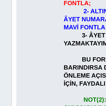
FONTLA;
2- ALT
ÂYET NUMARA
MAVİ FONTLA
3- ÂYET
YAZMAKT
BU FORMAT
BARINDIRSA 
ÖNLEME AÇI
İÇİN, FAYDA
NOT(2)