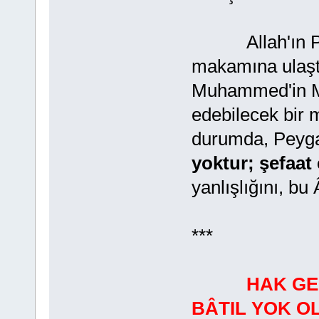
Allah'ın Pey
makamına ulaştı
Muhammed'in Ma
edebilecek bir 
durumda, Peyga
yoktur; şefaat 
yanlışlığını, bu
***
HAK GE
BÂTIL YOK 