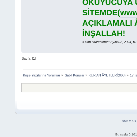
OKUYUCUYA U
SİTEMDE(
www.
AÇIKLAMALI 
İNŞALLAH!
«
Son Düzenleme: Eylül 02, 2024, 0
Sayfa: [
1
]
Köşe Yazılarına Yorumlar
»
Sabit Konular
»
KUR'AN ÂYETLERİ(008)
»
17.
SMF 2.0.9
Bu sayfa 0.101 