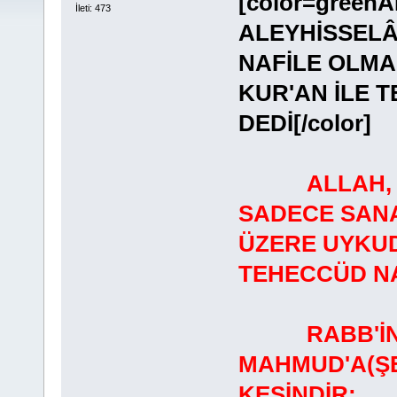
[color=gree
İleti: 473
ALEYHİSSELÂ
NAFİLE OLMA
KUR'AN İLE T
DEDİ[/color]
ALLAH,
SADECE SANA
ÜZERE UYKUD
TEHECCÜD NAM
RABB'İNİN 
MAHMUD'A(Ş
KESİNDİR: