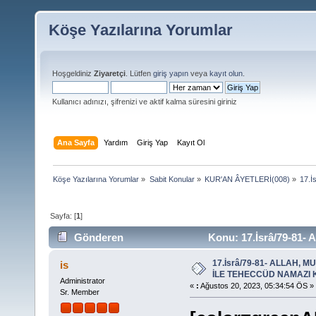
Köşe Yazılarına Yorumlar
Hoşgeldiniz
Ziyaretçi
. Lütfen
giriş yapın
veya
kayıt olun
.
Kullanıcı adınızı, şifrenizi ve aktif kalma süresini giriniz
Ana Sayfa
Yardım
Giriş Yap
Kayıt Ol
Köşe Yazılarına Yorumlar
»
Sabit Konular
»
KUR'AN ÂYETLERİ(008)
»
17.
Sayfa: [
1
]
Gönderen
Konu: 17.İsrâ/79-8
DEDİ (Okunma sayısı 19607 defa)
17.İsrâ/79-81- ALLAH, 
is
İLE TEHECCÜD NAMAZI K
Administrator
«
:
Ağustos 20, 2023, 05:34:54 ÖS »
Sr. Member