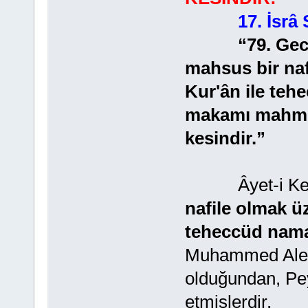
17. İsrâ
“79. Gecenin
mahsus bir naf
Kur'ân ile teh
makamı mahmu
kesindir.”
Âyet-i Ker
nafile olmak ü
teheccüd namaz
Muhammed Aleyh
olduğundan, P
etmişlerdir.