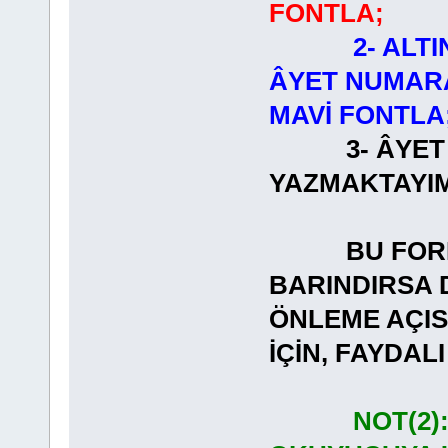
FONTLA;
2- ALT
ÂYET NUMARA
MAVİ FONTLA
3- ÂYET
YAZMAKT
BU FORMAT
BARINDIRSA 
ÖNLEME AÇI
İÇİN, FAYDA
NOT(2)