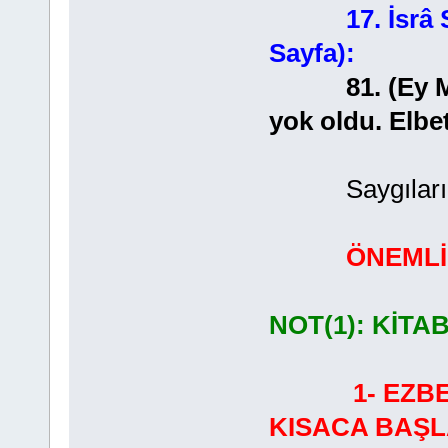
17. İsrâ
Sayfa):
81. (Ey Muha
yok oldu. Elbe
Saygılarımla
ÖNEMLİ
NOT(1): KİTA
1- EZB
KISACA BAŞL