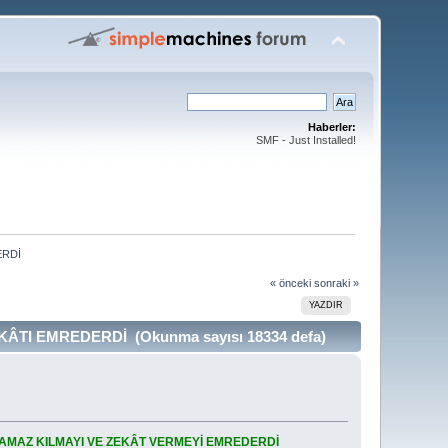
Haberler:
SMF - Just Installed!
ERDİ
« önceki
sonraki »
YAZDIR
KÂTI EMREDERDİ (Okunma sayısı 18334 defa)
NAMAZ KILMAYI VE ZEKÂT VERMEYİ EMREDERDİ