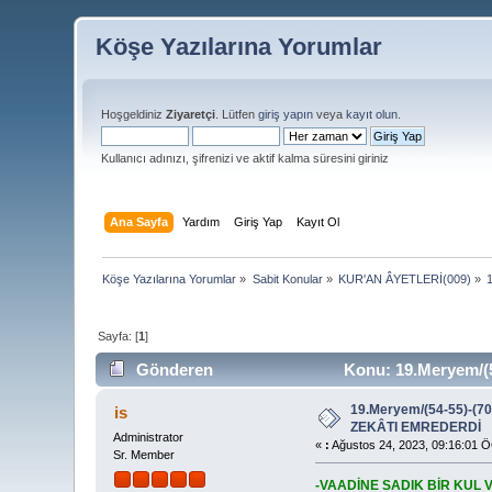
Köşe Yazılarına Yorumlar
Hoşgeldiniz
Ziyaretçi
. Lütfen
giriş yapın
veya
kayıt olun
.
Kullanıcı adınızı, şifrenizi ve aktif kalma süresini giriniz
Ana Sayfa
Yardım
Giriş Yap
Kayıt Ol
Köşe Yazılarına Yorumlar
»
Sabit Konular
»
KUR'AN ÂYETLERİ(009)
»
Sayfa: [
1
]
Gönderen
Konu: 19.Meryem/(
19.Meryem/(54-55)-(
is
ZEKÂTI EMREDERDİ
Administrator
«
:
Ağustos 24, 2023, 09:16:01 
Sr. Member
-VAADİNE SADIK BİR KUL 