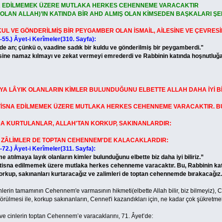
İSNA EDİLMEMEK ÜZERE MUTLAKA HERKES CEHENNEME VARACAKTIR
OLAN ALLAH)’IN KATINDA BİR AHD ALMIŞ OLAN KİMSEDEN BAŞKALARI 
KUL VE GÖNDERİLMİŞ BİR PEYGAMBER OLAN İSMAİL, AİLESİNE VE ÇEVRES
55.) Âyet-i Kerîmeler(310. Sayfa):
an; çünkü o, vaadine sadık bir kuldu ve gönderilmiş bir peygamberdi."
 namaz kılmayı ve zekat vermeyi emrederdi ve Rabbinin katında hoşnutluğa 
YA LÂYIK OLANLARIN KİMLER BULUNDUĞUNU ELBETTE ALLAH DAHA İYİ Bİ
İSNA EDİLMEMEK ÜZERE MUTLAKA HERKES CEHENNEME VARACAKTIR. BU,
KURTULANLAR, ALLAH'TAN KORKUP, SAKINANLARDIR:
LİMLER DE TOPTAN CEHENNEM'DE KALACAKLARDIR:
72.) Âyet-i Kerîmeler(311. Sayfa):
maya layık olanların kimler bulunduğunu elbette biz daha iyi biliriz.”
isna edilmemek üzere mutlaka herkes cehenneme varacaktır. Bu, Rabbinin kat
p, sakınanları kurtaracağız ve zalimleri de toptan cehennemde bırakacağız.
n tamamının Cehennem'e varmasının hikmeti(elbette Allah bilir, biz bilmeyiz), C
görülmesi ile, korkup sakınanların, Cennet'i kazandıkları için, ne kadar çok şükretme
nlerin toptan Cehennem’e varacaklarını, 71. Âyet’de: