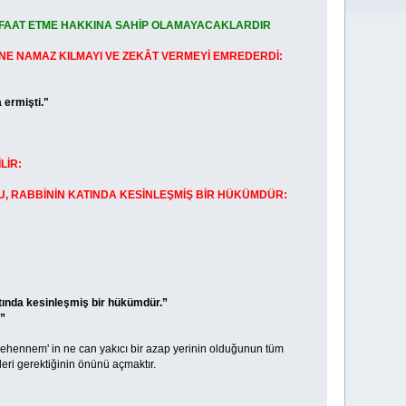
ŞEFAAT ETME HAKKINA SAHİP OLAMAYACAKLARDIR
İNE NAMAZ KILMAYI VE ZEKÂT VERMEYİ EMREDERDİ:
ermişti."
LİR:
 RABBİNİN KATINDA KESİNLEŞMİŞ BİR HÜKÜMDÜR:
ında kesinleşmiş bir hükümdür.”
”
ehennem' in ne can yakıcı bir azap yerinin olduğunun tüm
leri gerektiğinin önünü açmaktır.