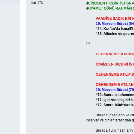
İleti: 473
-İÇİNİZDEN HİÇBİRİ İST
-KIYAMET GÜNÜ RAHMÂN (
VAADİNE SADIK BİR 
19. Meryem Sûresi (54-
"54. Kur’ân’da İsmail’i de 
"55. Ailesine ve çevresine
***
CEHENNEM'E ATILMA
İÇİNİZDEN HİÇBİRİ İST
CEHENNEME ATILIP DA 
CEHENNEM'E ATILAN ZÂ
19. Meryem Sûresi (70-
“70. Sonra o cehenneme atıl
“71. İçinizden hiçbiri ist
“72. Sonra Allah’dan korku
Burada insanların ve cinleri
insanlar ve cinler tarafından 
Burada Tüm insanların ve ci