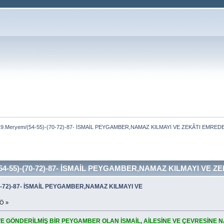
19.Meryem/(54-55)-(70-72)-87- İSMAİL PEYGAMBER,NAMAZ KILMAYI VE ZEKÂTI EMRED
54-55)-(70-72)-87- İSMAİL PEYGAMBER,NAMAZ KILMAYI VE ZE
70-72)-87- İSMAİL PEYGAMBER,NAMAZ KILMAYI VE
ÖÖ »
VE GÖNDERİLMİŞ BİR PEYGAMBER OLAN İSMAİL, AİLESİNE VE ÇEVRESİNE 