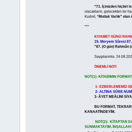
“71. İçinizden hiçbiri
olacakların, gelecekten bir hab
Kudret,
“Mutlak Varlık” olan 
***
KIYAMET GÜNÜ RAHM
19. Meryem Sûresi 87.
"87. (O gün) Rahmân (olan 
Saygılarımla. 24.08.202
ÖNEMLİ NOT:
NOT(1): KİTABIMIN FORMAT
1- EZBERLEMEMİZ G
2- ALTINA SÛRE NU
3- ÂYET MEÂLİNİ 
BU FORMAT, TEKRAR ETM
KANAATİNDEYİM.
NOT(2): KİTAPTAN 
SUNMAKTAYIM, İNŞALLAH!