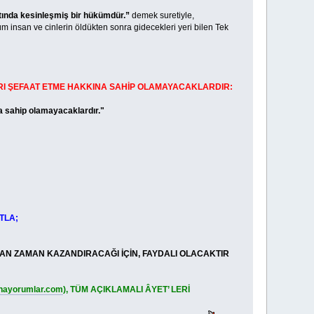
tında kesinleşmiş bir hükümdür.”
demek suretiyle,
tüm insan ve cinlerin öldükten sonra gidecekleri yeri bilen Tek
RI ŞEFAAT ETME HAKKINA SAHİP OLAMAYACAKLARDIR:
 sahip olamayacaklardır."
TLA;
 ZAMAN KAZANDIRACAĞI İÇİN, FAYDALI OLACAKTIR
inayorumlar.com
), TÜM AÇIKLAMALI ÂYET’ LERİ