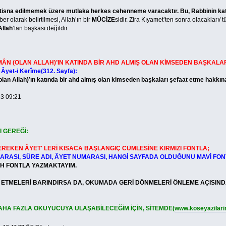
 istisna edilmemek üzere mutlaka herkes cehenneme varacaktır. Bu, Rabbinin ka
er olarak belirtilmesi, Allah’ın bir
MÛCİZE
sidir. Zira Kıyamet’ten sonra olacakları/ 
Allah
’tan başkası değildir.
ÂN (OLAN ALLAH)’IN KATINDA BİR AHD ALMIŞ OLAN KİMSEDEN BAŞKALA
 Âyet-i Kerîme(312. Sayfa):
Allah)’ın katında bir ahd almış olan kimseden başkaları şefaat etme hakkına
3 09:21
I GEREĞİ:
EREKEN ÂYET' LERİ KISACA BAŞLANGIÇ CÜMLESİNE KIRMIZI FONTLA;
MARASI, SÛRE ADI, ÂYET NUMARASI, HANGİ SAYFADA OLDUĞUNU MAVİ FON
SİYAH FONTLA YAZMAKTAYIM.
ELERİ BARINDIRSA DA, OKUMADA GERİ DÖNMELERİ ÖNLEME AÇISINDAN
DAHA FAZLA OKUYUCUYA ULAŞABİLECEĞİM İÇİN, SİTEMDE(
www.koseyazilar