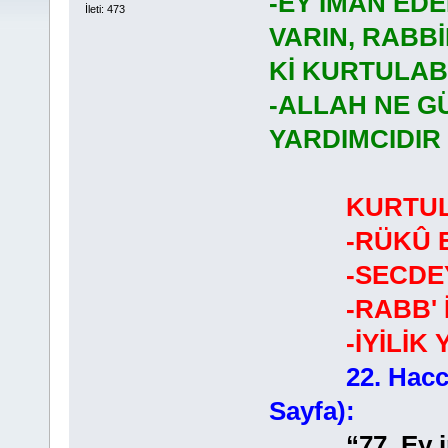
-EY İMAN ED
İleti: 473
VARIN, RABBİ
Kİ KURTULAB
-ALLAH NE G
YARDIMCIDIR
KURTU
-RÜKÛ ED
-SECDEYE
-RABB' İN
-İYİLİK Y
22. Hacc
Sayfa):
“77. Ey iman