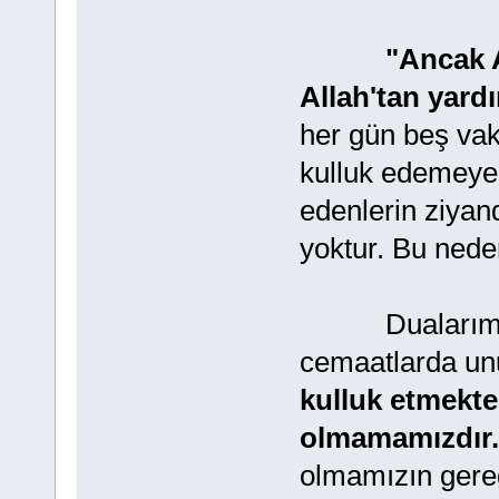
"Ancak A
Allah'tan yardı
her gün beş vaki
kulluk edemeyec
edenlerin ziyan
yoktur. Bu nede
Dualarımızda,
cemaatlarda un
kulluk etmekte
olmamamızdır.
olmamızın gereğ