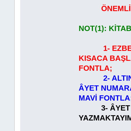
ÖNEMLİ
NOT(1): KİTA
1- EZB
KISACA BAŞL
FONTLA;
2- ALT
ÂYET NUMARA
MAVİ FONTLA
3- ÂYET
YAZMAKT