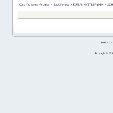
Köşe Yazılarına Yorumlar
»
Sabit Konular
»
KUR'AN ÂYETLERİ(010)
»
22.
SMF 2.0.9
Bu sayfa 0.229 