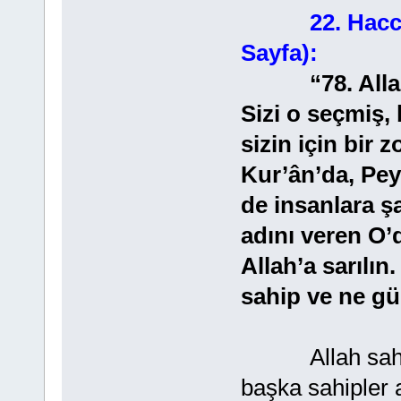
22. Hacc
Sayfa):
“78. Allah uğ
Sizi o seçmiş,
sizin için bir 
Kur’ân’da, Pey
de insanlara ş
adını veren O’d
Allah’a sarılın
sahip ve ne gü
Allah sahibim
başka sahipler a