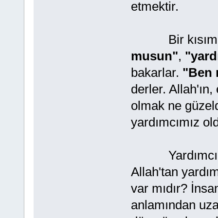
etmektir.
Bir kısım i
musun"
,
"yard
bakarlar.
"Ben 
derler. Allah'ı
olmak ne güzeldi
yardımcımız old
Yardımcı arad
Allah'tan yardı
var mıdır? İnsan
anlamından uza