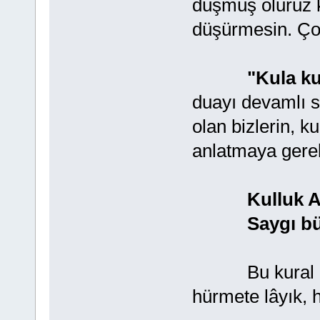
düşmüş oluruz k
düşürmesin. Çok
"Kula ku
duayı devamlı s
olan bizlerin, k
anlatmaya gerek
Kulluk Al
Saygı büyükl
Bu kural gere
hürmete lâyık, h