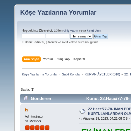
Köşe Yazılarına Yorumlar
Hoşgeldiniz
Ziyaretçi
. Lütfen
giriş yapın
veya
kayıt olun
.
Kullanıcı adınızı, şifrenizi ve aktif kalma süresini giriniz
Ana Sayfa
Yardım
Giriş Yap
Kayıt Ol
Köşe Yazılarına Yorumlar
»
Sabit Konular
»
KUR'AN ÂYETLERİ(010)
»
22.
Sayfa: [
1
]
Gönderen
Konu: 22.Hacc/77-
(Okunma sayısı 18911 defa)
22.Hacc/77-78- İMAN ED
is
KURTULANLARDAN OLM
Administrator
«
:
Ağustos 29, 2023, 04:21:08 ÖS »
Sr. Member