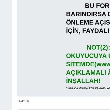
BU FORMAT
BARINDIRSA 
ÖNLEME AÇI
İÇİN, FAYDA
NOT(2)
OKUYUCUYA U
SİTEMDE(
www.
AÇIKLAMALI 
İNŞALLAH!
«
Son Düzenleme: Eylül 05, 2024, 0
Sayfa: [
1
]