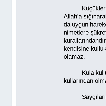
Küçükleri kor
Allah’a sığınara
da uygun hareket
nimetlere şükre
kurallarındandır
kendisine kulluk
olamaz.
Kula kulluk e
kullarından olm
Saygılarımla