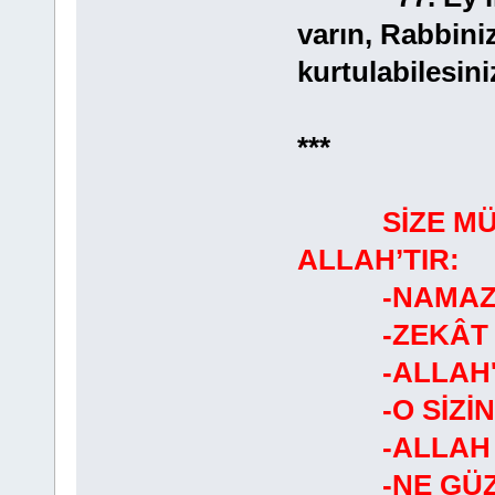
varın, Rabbiniz
kurtulabilesini
***
SİZE M
ALLAH’TIR:
-NAMAZ K
-ZEKÂT V
-ALLAH'A 
-O SİZİN S
-ALLAH NE
-NE GÜZEL