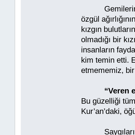
Gemilerin den
özgül ağırlığın
kızgın bulutla
olmadığı bir kı
insanların fayd
kim temin etti.
etmememiz, bir 
“Veren e
Bu güzelliği tü
Kur’an’daki, ö
Saygılarımla