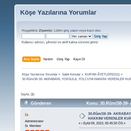
Köşe Yazılarına Yorumlar
Hoşgeldiniz
Ziyaretçi
. Lütfen
giriş yapın
veya
kayıt olun
.
Kullanıcı adınızı, şifrenizi ve aktif kalma süresini giriniz
Ana Sayfa
Yardım
Giriş Yap
Kayıt Ol
Köşe Yazılarına Yorumlar
»
Sabit Konular
»
KUR'AN ÂYETLERİ(011)
»
30.Rûm/38-39- AKRABAYA, YOKSULA, YOLCUYA HAKKINI VERENLER K
Sayfa: [
1
]
Gönderen
Konu: 30.Rûm/38-3
KURTULUŞA ERENLERDİR (Okunma sayısı 19751 de
30.Rûm/38-39- AKRABA
is
HAKKINI VERENLER KU
Administrator
«
:
Eylül 09, 2023, 05:45:50 ÖS »
Sr. Member