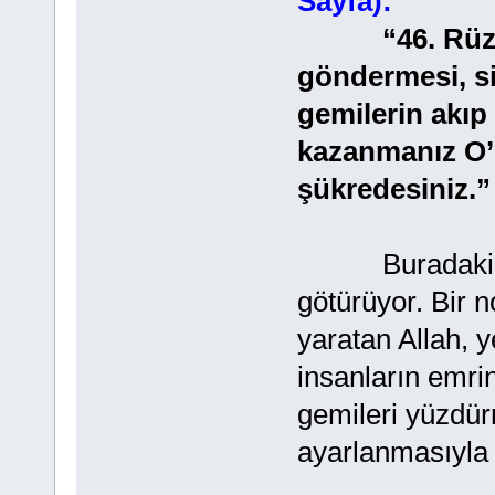
Sayfa):
“46. Rüzgarl
göndermesi, si
gemilerin akıp 
kazanmanız O’n
şükredesiniz.”
Buradaki anlam
götürüyor. Bir n
yaratan Allah, y
insanların emri
gemileri yüzdür
ayarlanmasıyla