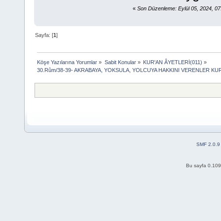
«
Son Düzenleme: Eylül 05, 2024, 0
Sayfa: [
1
]
Köşe Yazılarına Yorumlar
»
Sabit Konular
»
KUR'AN ÂYETLERİ(011)
»
30.Rûm/38-39- AKRABAYA, YOKSULA, YOLCUYA HAKKINI VERENLER K
SMF 2.0.9
Bu sayfa 0.109 