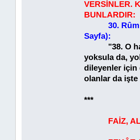
VERSİNLER. 
BUNLARDIR:
30. Rûm 
Sayfa):
"38. O halde
yoksula da, yol
dileyenler için
olanlar da işte
***
FAİZ, 