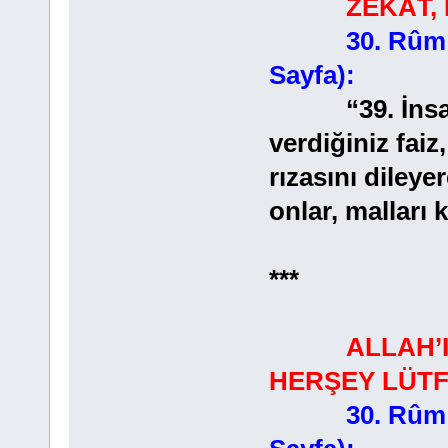
ZEKÂT, MAL
30. Rûm 
Sayfa):
“39. İnsanlar
verdiğiniz faiz
rızasını dileye
onlar, malları 
***
ALLAH’I
HERŞEY LÜT
30. Rûm 