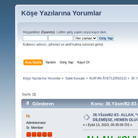
Köşe Yazılarına Yorumlar
Hoşgeldiniz
Ziyaretçi
. Lütfen
giriş yapın
veya
kayıt olun
.
Kullanıcı adınızı, şifrenizi ve aktif kalma süresini giriniz
Ana Sayfa
Yardım
Giriş Yap
Kayıt Ol
Köşe Yazılarına Yorumlar
»
Sabit Konular
»
KUR’AN ÂYETLERİ(012)
»
36.
Sayfa: [
1
]
Gönderen
Konu: 36.Yâsin/82-8
OLUVERİR(YARATILIR) (Okunma sayısı 19673 defa)
36.Yâsin/82-83- ALLAH, 
is
DİLEMİŞSE, HEMEN OLUV
Administrator
«
:
Eylül 13, 2023, 05:35:05 ÖS »
Sr. Member