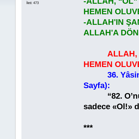
-ALLAH, “OL”
İleti: 473
HEMEN OLUVE
-ALLAH'IN ŞA
ALLAH'A DÖ
ALLAH, 
HEMEN OLUVE
36. Yâsi
Sayfa):
“82. O’nun e
sadece «Ol!» d
***