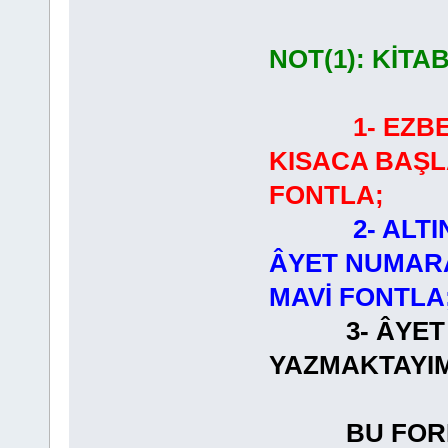
NOT(1): KİTA
1- EZB
KISACA BAŞL
FONTLA;
2- ALT
ÂYET NUMARA
MAVİ FONTLA
3- ÂYET
YAZMAKT
BU FORMAT