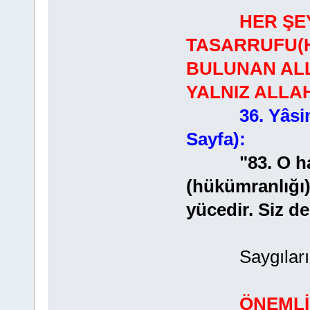
HER ŞE
TASARRUFU(H
BULUNAN ALLA
YALNIZ ALLA
36. Yâsi
Sayfa):
"83. O halde
(hükümranlığı)
yücedir. Siz d
Saygılarımla
ÖNEMLİ