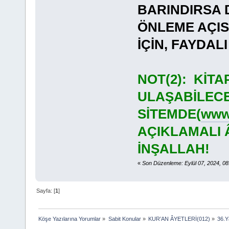
BARINDIRSA 
ÖNLEME AÇI
İÇİN, FAYDA
NOT(2): KİT
ULAŞABİLECE
SİTEMDE(
www.
AÇIKLAMALI 
İNŞALLAH!
«
Son Düzenleme: Eylül 07, 2024, 0
Sayfa: [
1
]
Köşe Yazılarına Yorumlar
»
Sabit Konular
»
KUR’AN ÂYETLERİ(012)
»
36.