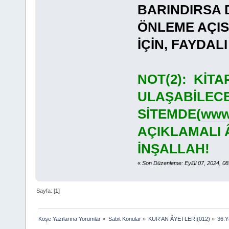
BARINDIRSA 
ÖNLEME AÇI
İÇİN, FAYDA
NOT(2): KİT
ULAŞABİLECE
SİTEMDE(
www.
AÇIKLAMALI 
İNŞALLAH!
«
Son Düzenleme: Eylül 07, 2024, 0
Sayfa: [
1
]
Köşe Yazılarına Yorumlar
»
Sabit Konular
»
KUR’AN ÂYETLERİ(012)
»
36.