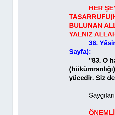
HER ŞE
TASARRUFU(H
BULUNAN ALLA
YALNIZ ALLA
36. Yâsi
Sayfa):
"83. O halde
(hükümranlığı)
yücedir. Siz d
Saygılarımla
ÖNEMLİ