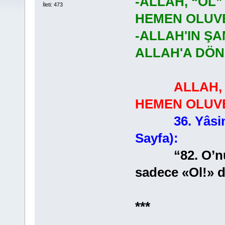
-ALLAH, “OL”
İleti: 473
HEMEN OLUVE
-ALLAH'IN ŞA
ALLAH'A DÖ
ALLAH, 
HEMEN OLUVE
36. Yâsi
Sayfa):
“82. O’nun e
sadece «Ol!» d
***