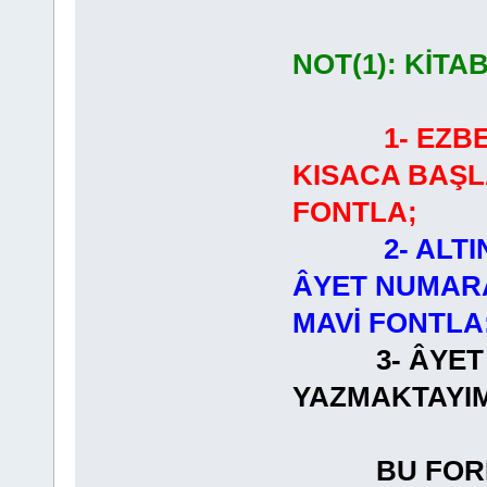
NOT(1): KİTA
1- EZB
KISACA BAŞL
FONTLA;
2- ALT
ÂYET NUMARA
MAVİ FONTLA
3- ÂYET
YAZMAKT
BU FORMAT