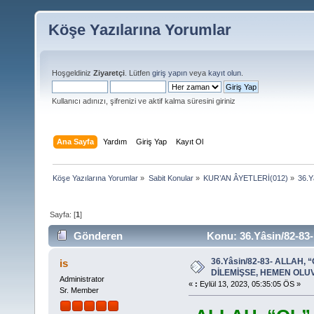
Köşe Yazılarına Yorumlar
Hoşgeldiniz
Ziyaretçi
. Lütfen
giriş yapın
veya
kayıt olun
.
Kullanıcı adınızı, şifrenizi ve aktif kalma süresini giriniz
Ana Sayfa
Yardım
Giriş Yap
Kayıt Ol
Köşe Yazılarına Yorumlar
»
Sabit Konular
»
KUR’AN ÂYETLERİ(012)
»
36.
Sayfa: [
1
]
Gönderen
Konu: 36.Yâsin/82-8
OLUVERİR(YARATILIR) (Okunma sayısı 19660 defa)
36.Yâsin/82-83- ALLAH, 
is
DİLEMİŞSE, HEMEN OLUV
Administrator
«
:
Eylül 13, 2023, 05:35:05 ÖS »
Sr. Member