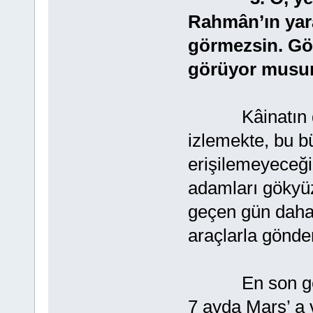
Rahmân’ın yara
görmezsin. Gö
görüyor musu
Kâinatın düzen
izlemekte, bu bü
erişilemeyeceğin
adamları gökyüz
geçen gün daha 
araçlarla gönde
En son gezege
7 ayda Mars’ a v