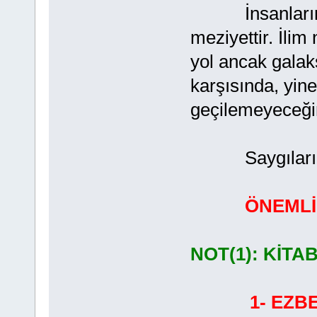
İnsanların ha
meziyettir. İlim 
yol ancak gala
karşısında, yine
geçilemeyeceğin
Saygılarımla
ÖNEMLİ
NOT(1): KİTA
1- EZB