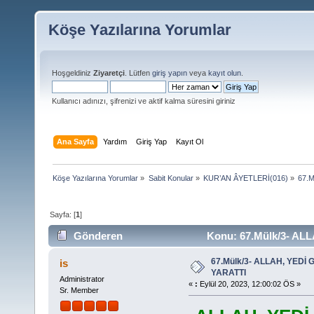
Köşe Yazılarına Yorumlar
Hoşgeldiniz
Ziyaretçi
. Lütfen
giriş yapın
veya
kayıt olun
.
Kullanıcı adınızı, şifrenizi ve aktif kalma süresini giriniz
Ana Sayfa
Yardım
Giriş Yap
Kayıt Ol
Köşe Yazılarına Yorumlar
»
Sabit Konular
»
KUR’AN ÂYETLERİ(016)
»
67.
Sayfa: [
1
]
Gönderen
Konu: 67.Mülk/3- AL
17438 defa)
67.Mülk/3- ALLAH, YEDİ
is
YARATTI
Administrator
«
:
Eylül 20, 2023, 12:00:02 ÖS »
Sr. Member