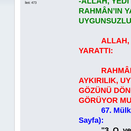
-ALLAH, YEDİ
İleti: 473
RAHMÂN’IN Y
UYGUNSUZLU
ALLAH, 
YARATTI:
RAHMÂN’IN
AYKIRILIK, 
GÖZÜNÜ DÖN
GÖRÜYOR MU
67. Mülk
Sayfa):
"3. O, yedi g