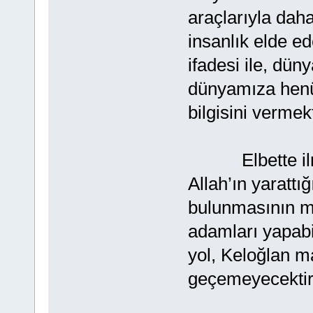
araçlarıyla dah
insanlık elde ed
ifadesi ile, dün
dünyamıza henüz
bilgisini vermekt
Elbette ilmin 
Allah’ın yarattı
bulunmasının mü
adamları yapabi
yol, Keloğlan m
geçemeyecekti