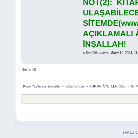
NOT(2): KİT
ULAŞABİLECE
SİTEMDE(
www.
AÇIKLAMALI 
İNŞALLAH!
«
Son Düzenleme: Ekim 11, 2023, 11
Sayfa: [
1
]
Köşe Yazılarına Yorumlar
»
Sabit Konular
»
KUR’AN ÂYETLERİ(016)
»
67.
SMF 2.0.9