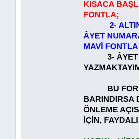
KISACA BAŞL
FONTLA;
2- ALT
ÂYET NUMARA
MAVİ FONTLA
3- ÂYET
YAZMAKT
BU FORMAT
BARINDIRSA 
ÖNLEME AÇI
İÇİN, FAYDA