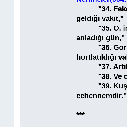
"34. Fakat o 
geldiği vakit,"
"35. O, insa
anladığı gün,"
"36. Gören 
hortlatıldığı va
"37. Artık he
"38. Ve düny
"39. Kuşkus
cehennemdir."
***