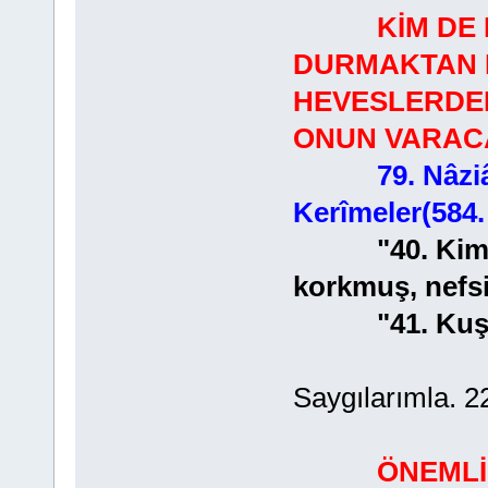
KİM DE 
DURMAKTAN 
HEVESLERDEN
ONUN VARACA
79. Nâziâ
Kerîmeler(584.
"40. Kim de
korkmuş, nefsi
"41. Kuşkusu
Saygılarımla. 2
ÖNEMLİ