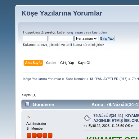
Köşe Yazılarına Yorumlar
Hoşgeldiniz
Ziyaretçi
. Lütfen
giriş yapın
veya
kayıt olun
.
Kullanıcı adınızı, şifrenizi ve aktif kalma süresini giriniz
Ana Sayfa
Yardım
Giriş Yap
Kayıt Ol
Köşe Yazılarına Yorumlar
»
Sabit Konular
»
KUR’AN ÂYETLERİ(017)
»
79.N
Sayfa: [
1
]
Gönderen
Konu: 79.Nâziât/(34-
........ (Okunma sayısı 17922 defa)
79.Nâziât/(34-41)- KIYAM
is
AZGINLIK ETMİŞ İSE, ONUN .
Administrator
«
:
Eylül 22, 2023, 11:25:50 ÖS »
Sr. Member