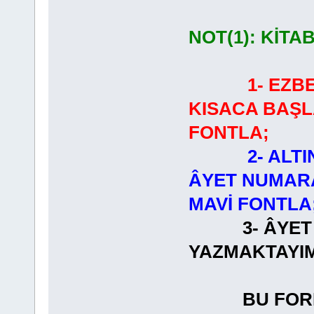
NOT(1): KİTA
1- EZB
KISACA BAŞL
FONTLA;
2- ALT
ÂYET NUMARA
MAVİ FONTLA
3- ÂYET
YAZMAKT
BU FORMAT