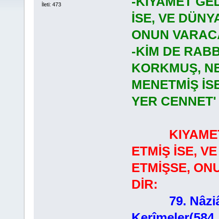
-KIYAMET GEL
İleti: 473
İSE, VE DÜNY
ONUN VARACA
-KİM DE RAB
KORKMUŞ, NE
MENETMİŞ İS
YER CENNET' 
KIYAMET
ETMİŞ İSE, V
ETMİŞSE, ON
DİR:
79. Nâziâ
Kerîmeler(584.