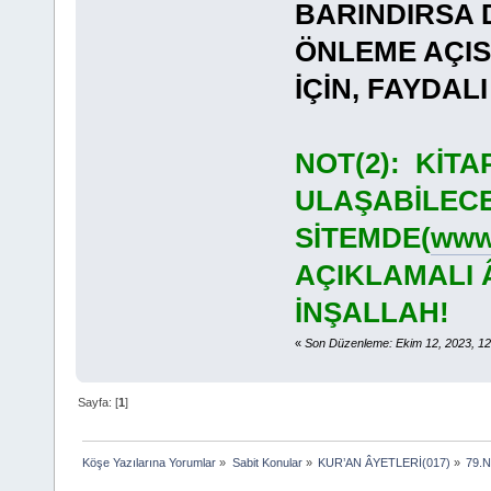
BARINDIRSA 
ÖNLEME AÇI
İÇİN, FAYDA
NOT(2): KİT
ULAŞABİLECE
SİTEMDE(
www.
AÇIKLAMALI 
İNŞALLAH!
«
Son Düzenleme: Ekim 12, 2023, 12
Sayfa: [
1
]
Köşe Yazılarına Yorumlar
»
Sabit Konular
»
KUR’AN ÂYETLERİ(017)
»
79.N