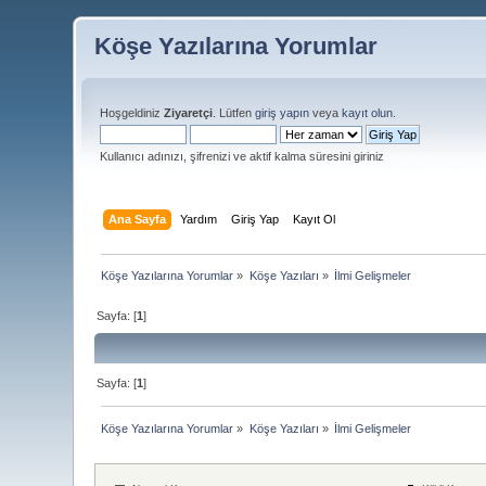
Köşe Yazılarına Yorumlar
Hoşgeldiniz
Ziyaretçi
. Lütfen
giriş yapın
veya
kayıt olun
.
Kullanıcı adınızı, şifrenizi ve aktif kalma süresini giriniz
Ana Sayfa
Yardım
Giriş Yap
Kayıt Ol
Köşe Yazılarına Yorumlar
»
Köşe Yazıları
»
İlmi Gelişmeler
Sayfa: [
1
]
Sayfa: [
1
]
Köşe Yazılarına Yorumlar
»
Köşe Yazıları
»
İlmi Gelişmeler