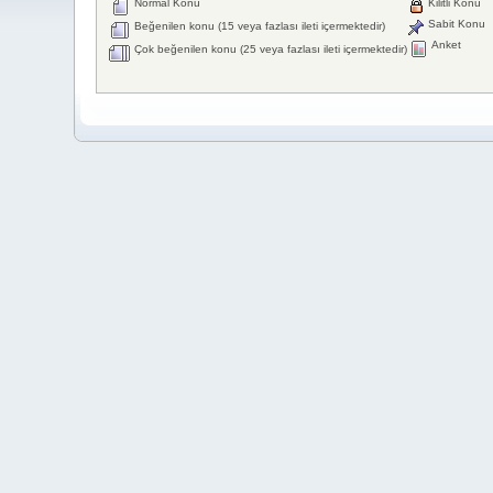
Normal Konu
Kilitli Konu
Sabit Konu
Beğenilen konu (15 veya fazlası ileti içermektedir)
Anket
Çok beğenilen konu (25 veya fazlası ileti içermektedir)