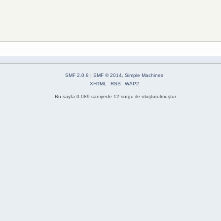
SMF 2.0.9
|
SMF © 2014
,
Simple Machines
XHTML
RSS
WAP2
Bu sayfa 0.089 saniyede 12 sorgu ile oluşturulmuştur