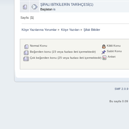
ŞİFALI BİTKİLERİN TARİHÇESİ(1)
Başlatan
is
Sayfa: [
1
]
Köşe Yazılarına Yorumlar
»
Köşe Yazıları
»
Şifalı Bitkiler
Normal Konu
Kilitli Konu
Sabit Konu
Beğenilen konu (15 veya fazlası ileti içermektedir)
Anket
Çok beğenilen konu (25 veya fazlası ileti içermektedir)
SMF 2.0.9
Bu sayfa 0.09 