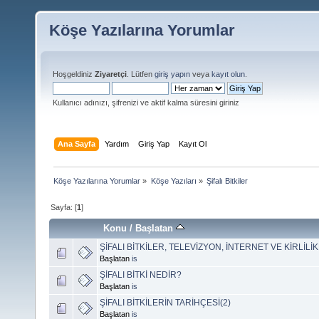
Köşe Yazılarına Yorumlar
Hoşgeldiniz
Ziyaretçi
. Lütfen
giriş yapın
veya
kayıt olun
.
Kullanıcı adınızı, şifrenizi ve aktif kalma süresini giriniz
Ana Sayfa
Yardım
Giriş Yap
Kayıt Ol
Köşe Yazılarına Yorumlar
»
Köşe Yazıları
»
Şifalı Bitkiler
Sayfa: [
1
]
Konu
/
Başlatan
ŞİFALI BİTKİLER, TELEVİZYON, İNTERNET VE KİRLİLİ
Başlatan
is
ŞİFALI BİTKİ NEDİR?
Başlatan
is
ŞİFALI BİTKİLERİN TARİHÇESİ(2)
Başlatan
is