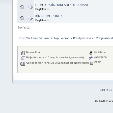
DEMOKRATİK HAKLARI KULLANMAK
Başlatan
is
KİMİN UMURUNDA
Başlatan
is
Sayfa: [
1
]
Köşe Yazılarına Yorumlar
»
Köşe Yazıları
»
Belediyelerimiz ve Çalışmaların
Normal Konu
Kilitli Konu
Sabit Konu
Beğenilen konu (15 veya fazlası ileti içermektedir)
Anket
Çok beğenilen konu (25 veya fazlası ileti içermektedir)
SMF 2.0.9
Bu sayfa 0.101 