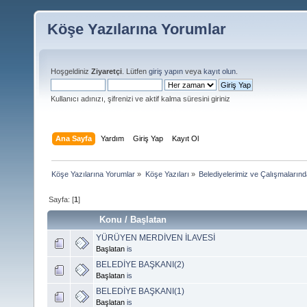
Köşe Yazılarına Yorumlar
Hoşgeldiniz
Ziyaretçi
. Lütfen
giriş yapın
veya
kayıt olun
.
Kullanıcı adınızı, şifrenizi ve aktif kalma süresini giriniz
Ana Sayfa
Yardım
Giriş Yap
Kayıt Ol
Köşe Yazılarına Yorumlar
»
Köşe Yazıları
»
Belediyelerimiz ve Çalışmaların
Sayfa: [
1
]
Konu
/
Başlatan
YÜRÜYEN MERDİVEN İLAVESİ
Başlatan
is
BELEDİYE BAŞKANI(2)
Başlatan
is
BELEDİYE BAŞKANI(1)
Başlatan
is