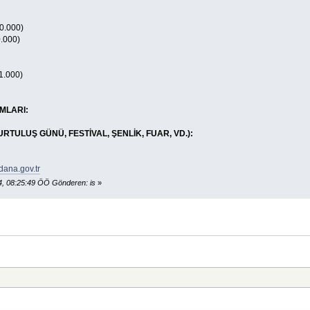
0.000)
.000)
.000)
IMLARI:
RTULUŞ GÜNÜ, FESTİVAL, ŞENLİK, FUAR, VD.):
dana.gov.tr
, 08:25:49 ÖÖ Gönderen: is
»