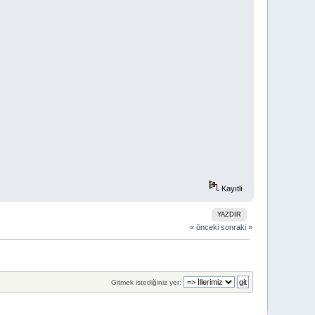
Kayıtlı
YAZDIR
« önceki
sonraki »
Gitmek istediğiniz yer: