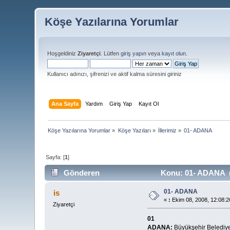
Köşe Yazılarına Yorumlar
Hoşgeldiniz
Ziyaretçi
. Lütfen
giriş yapın
veya
kayıt olun
.
Kullanıcı adınızı, şifrenizi ve aktif kalma süresini giriniz
Ana Sayfa
Yardım
Giriş Yap
Kayıt Ol
Köşe Yazılarına Yorumlar
»
Köşe Yazıları
»
İllerimiz
»
01- ADANA
Sayfa: [
1
]
Gönderen
Konu: 01- ADANA (
01- ADANA
is
«
:
Ekim 08, 2008, 12:08:
Ziyaretçi
01
ADANA:
Büyükşehir Belediy