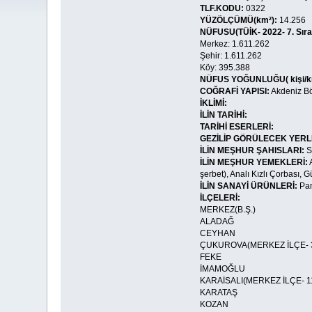
TLF.KODU:
0322
YÜZÖLÇÜMÜ(km²):
14.256
NÜFUSU(TÜİK- 2022- 7. Sıra
Merkez: 1.611.262
Şehir: 1.611.262
Köy: 395.388
NÜFUS YOĞUNLUĞU( kişi/k
COĞRAFİ YAPISI:
Akdeniz Bö
İKLİMİ:
İLİN TARİHİ:
TARİHİ ESERLERİ:
GEZİLİP GÖRÜLECEK YERL
İLİN MEŞHUR ŞAHISLARI:
S
İLİN MEŞHUR YEMEKLERİ:
A
şerbet), Analı Kızlı Çorbası, G
İLİN SANAYİ ÜRÜNLERİ:
Pam
İLÇELERİ:
MERKEZ(B.Ş.)
ALADAĞ
CEYHAN
ÇUKUROVA(MERKEZ İLÇE- 3
FEKE
İMAMOĞLU
KARAİSALI(MERKEZ İLÇE- 1
KARATAŞ
KOZAN