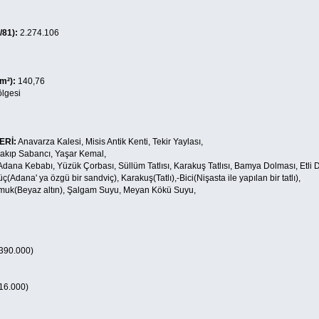
/81):
2.274.106
m²):
140,76
lgesi
ERİ:
Anavarza Kalesi, Misis Antik Kenti, Tekir Yaylası,
akıp Sabancı, Yaşar Kemal,
dana Kebabı, Yüzük Çorbası, Süllüm Tatlısı, Karakuş Tatlısı, Bamya Dolması, Etli D
üç(Adana' ya özgü bir sandviç), Karakuş(Tatlı),-Bici(Nişasta ile yapılan bir tatlı),
uk(Beyaz altın), Şalgam Suyu, Meyan Kökü Suyu,
90.000)
16.000)