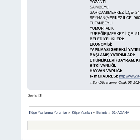
POZANTI
SAİMBEYLİ
SARIÇAM(MERKEZ İLÇE- 24
SEYHAN(MERKEZ İLÇE- 960
TUFANBEYLİ
YUMURTALIK
YÜREĞİR(MERKEZ İLÇE- 511
BELEDİYELİKLERİ:
EKONOMİSİ:
YAPILMASI GEREKLİ YATIR
BAŞLAMIŞ YATIRIMLARI:
ETKİNLİKLERİ (BAYRAM, KU
BİTKİ VARLIĞI:
HAYVAN VARLIĞI:
e- mail ADRESİ:
http://www.a
«
Son Düzenleme: Ocak 05, 2024
Sayfa: [
1
]
Köşe Yazılarına Yorumlar
»
Köşe Yazıları
»
İllerimiz
»
01- ADANA