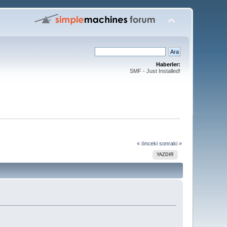
Haberler:
SMF - Just Installed!
« önceki
sonraki »
YAZDIR