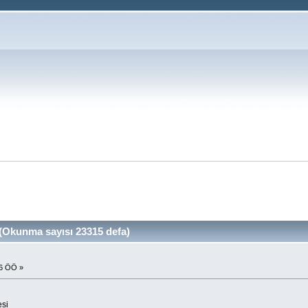
Okunma sayısı 23315 defa)
26 ÖÖ »
esi