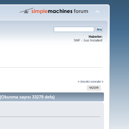
Haberler:
SMF - Just Installed!
« önceki
sonraki »
YAZDIR
unma sayısı 33278 defa)