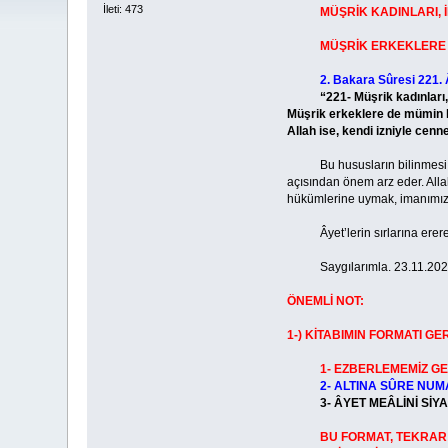
İleti: 473
MÜŞRİK KADINLARI,
MÜŞRİK ERKEKLERE DE 
2. Bakara Sûresi 221. 
“221- Müşrik kadınları, ima
Müşrik erkeklere de mümin kad
Allah ise, kendi izniyle cenne
Bu hususların bilinmesi, All
açısından önem arz eder. Allah
hükümlerine uymak, imanımızı
Âyet’lerin sırlarına ererek
Saygılarımla. 23.11.202
ÖNEMLİ NOT:
1-) KİTABIMIN FORMATI GE
1- EZBERLEMEMİZ GE
2- ALTINA SÛRE NUM
3- ÂYET MEÂLİNİ Sİ
BU FORMAT, TEKRAR