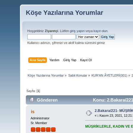
Köşe Yazılarına Yorumlar
Hoşgeldiniz
Ziyaretçi
. Lütfen
giriş yapın
veya
kayıt olun
.
Kullanıcı adınızı, şifrenizi ve aktif kalma süresini giriniz
Ana Sayfa
Yardım
Giriş Yap
Kayıt Ol
Köşe Yazılarına Yorumlar
»
Sabit Konular
»
KUR'AN ÂYETLERİ(001)
»
Sayfa: [
1
]
Gönderen
Konu: 2.Bakara/2
2.Bakara/221- MÜŞR
is
«
:
Kasım 23, 2021, 12:21
Administrator
Sr. Member
MÜŞRİKLERLE, KADIN VE 