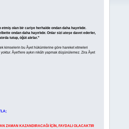
tmiş olan bir cariye herhalde ondan daha hayırlıdır.
bette ondan daha hayırlıdır. Onlar sizi ateşe davet ederler,
ırda tutup, öğüt alırlar.”
k kimselerin bu Âyet hükümlerine göre hareket etmeleri
da yoktur. Âyet'lere aykırı nikâh yapmak düşünülemez. Zira Âyet
TLA;
AN ZAMAN KAZANDIRACAĞI İÇİN, FAYDALI OLACAKTIR