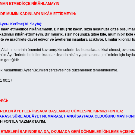
 İMAN ETMEDİKÇE NİKÂHLAMAYIN:
MÜMİN KADINLARI NİKÂH ETTİRMEYİN:
Âyet-i Kerîme(36. Sayfa):
n etmedikçe nikâhlamayın. Bir müşrik kadın, sizin hoşunuza gitse bile, iman e
ınları nikâh ettirmeyin. Bir müşrik, sizin hoşunuza gitse bile, mümin bir köle el
te ve mağfirete davet ediyor ve âyetlerini insanlara açıklıyor. Umulur ki onlar hat
ah’ın emrinin önemini kavramış kimselerin, bu hususlara dikkat etmesi; evlenece
' ın Âyet'lerinde belirtilen kurallar dışında nikâh yapılmasında, mü'minler için fay
n gereğidir.
, yaşantımızı Âyet hükümleri çerçevesinde düzenlemek temennilerimle.
1 00:17
REĞİ:
REKEN ÂYET'LERİ KISACA BAŞLANGIÇ CÜMLESİNE KIRMIZI FONTLA;
ARASI, SÛRE ADI, ÂYET NUMARASI, HANGİ SAYFADA OLDUĞUNU MAVİ FON
YAH FONTLA YAZMAKTAYIM.
 ETMELERİ BARINDIRSA DA, OKUMADA GERİ DÖNMELERİ ÖNLEME AÇISIND