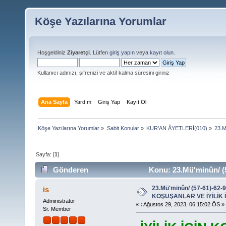
Köşe Yazılarına Yorumlar
Hoşgeldiniz
Ziyaretçi
. Lütfen
giriş yapın
veya
kayıt olun
.
Kullanıcı adınızı, şifrenizi ve aktif kalma süresini giriniz
Ana Sayfa
Yardım
Giriş Yap
Kayıt Ol
Köşe Yazılarına Yorumlar
»
Sabit Konular
»
KUR'AN ÂYETLERİ(010)
»
23.M
Sayfa: [
1
]
Gönderen
Konu: 23.Mü'minûn/ (
YARIŞANLAR (Okunma sayısı 18194 defa)
23.Mü'minûn/ (57-61)-62-9
is
KOŞUŞANLAR VE İYİLİK 
Administrator
«
:
Ağustos 29, 2023, 06:15:02 ÖS »
Sr. Member