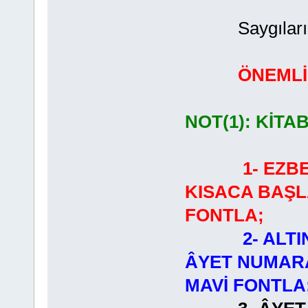
Saygılarımla
ÖNEMLİ
NOT(1): KİTA
1- EZB
KISACA BAŞL
FONTLA;
2- ALT
ÂYET NUMARA
MAVİ FONTLA