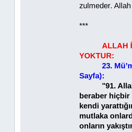
zulmeder. Allah 
***
ALLAH 
YOKTUR:
23. Mü’m
Sayfa):
"91. Allah e
beraber hiçbir 
kendi yarattığı
mutlaka onlarda
onların yakıştı