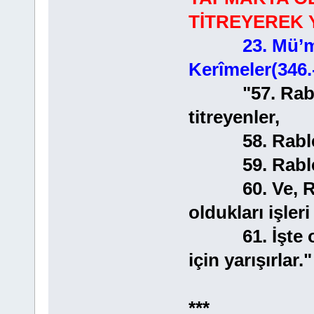
TİTREYEREK 
23. Mü’m
Kerîmeler(346.-
"57. Rableri
titreyenler,
58. Rablerin
59. Rablerin
60. Ve, Rabl
oldukları işleri
61. İşte onlar
için yarışırlar."
***