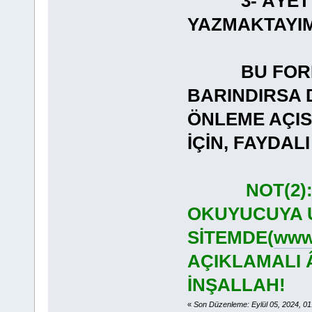
3- ÂYET
YAZMAKT
BU FORMAT
BARINDIRSA 
ÖNLEME AÇI
İÇİN, FAYDA
NOT(2)
OKUYUCUYA U
SİTEMDE(
www.
AÇIKLAMALI 
İNŞALLAH!
«
Son Düzenleme: Eylül 05, 2024, 0