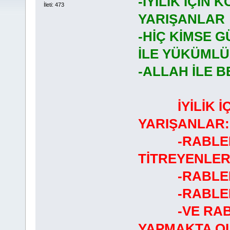
-İYİLİK İÇİN 
İleti: 473
YARIŞANLAR
-HİÇ KİMSE 
İLE YÜKÜMLÜ
-ALLAH İLE 
İYİLİK 
YARIŞANLAR:
-RABLERİN
TİTREYENLER
-RABLERİNİ
-RABLERİN
-VE RABLER
YAPMAKTA OL