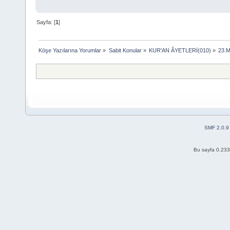
Sayfa: [
1
]
Köşe Yazılarına Yorumlar
»
Sabit Konular
»
KUR'AN ÂYETLERİ(010)
»
23.M
SMF 2.0.9
Bu sayfa 0.233 