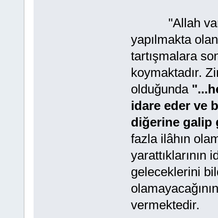
"Allah var mı
yapılmakta olan
tartışmalara son
koymaktadır. Zir
olduğunda
"...
idare eder ve 
diğerine galip g
fazla ilâhın ola
yarattıklarının 
geleceklerini bi
olamayacağının b
vermektedir.