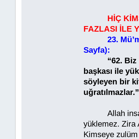
HİÇ Kİ
FAZLASI İLE
23. Mü’m
Sayfa):
“62. Biz hiç
başkası ile yü
söyleyen bir ki
uğratılmazlar.”
Allah insan g
yüklemez. Zira A
Kimseye zulüm 