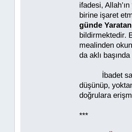
ifadesi, Allah’ı
birine işaret et
günde Yaratan
bildirmektedir.
mealinden okun
da aklı başında 
İbadet sayıla
düşünüp, yoktan 
doğrulara erişm
***