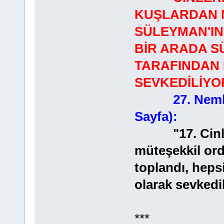
KUŞLARDAN 
SÜLEYMAN'IN
BİR ARADA 
TARAFINDAN
SEVKEDİLİYO
27. Neml
Sayfa):
"17. Cinlerd
müteşekkil ord
toplandı, heps
olarak sevkedi
***