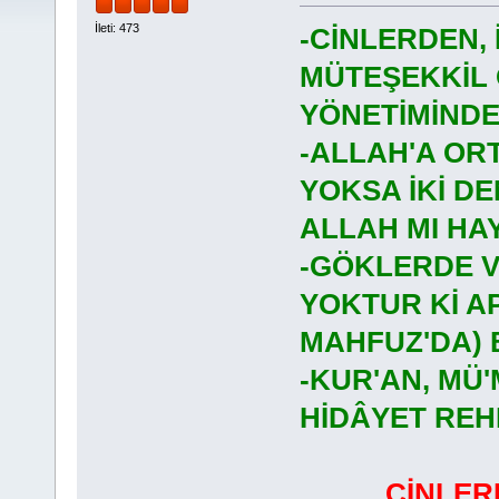
İleti: 473
-CİNLERDEN,
MÜTEŞEKKİL 
YÖNETİMİNDE
-ALLAH'A OR
YOKSA İKİ D
ALLAH MI HAY
-GÖKLERDE VE
YOKTUR Kİ AP
MAHFUZ'DA)
-KUR'AN, MÜ'
HİDÂYET REH
CİNLER