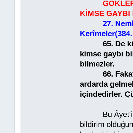
GÖKLER
KİMSE GAYBI 
27. Neml
Kerîmeler(384.
65. De ki: G
kimse gaybı bi
bilmezler.
66. Fakat ahi
ardarda gelme
içindedirler. 
Bu Âyet’in, Al
bildirim olduğun