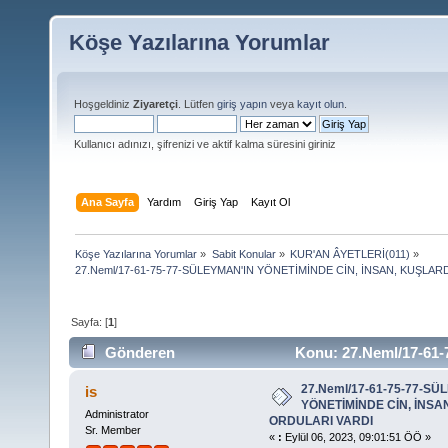
Köşe Yazılarına Yorumlar
Hoşgeldiniz
Ziyaretçi
. Lütfen
giriş yapın
veya
kayıt olun
.
Kullanıcı adınızı, şifrenizi ve aktif kalma süresini giriniz
Ana Sayfa
Yardım
Giriş Yap
Kayıt Ol
Köşe Yazılarına Yorumlar
»
Sabit Konular
»
KUR'AN ÂYETLERİ(011)
»
27.Neml/17-61-75-77-SÜLEYMAN'IN YÖNETİMİNDE CİN, İNSAN, KUŞLA
Sayfa: [
1
]
Gönderen
Konu: 27.Neml/17-6
ORDULARI VARDI (Okunma sayısı 18070 defa)
27.Neml/17-61-75-77-SÜ
is
YÖNETİMİNDE CİN, İNS
Administrator
ORDULARI VARDI
Sr. Member
«
:
Eylül 06, 2023, 09:01:51 ÖÖ »