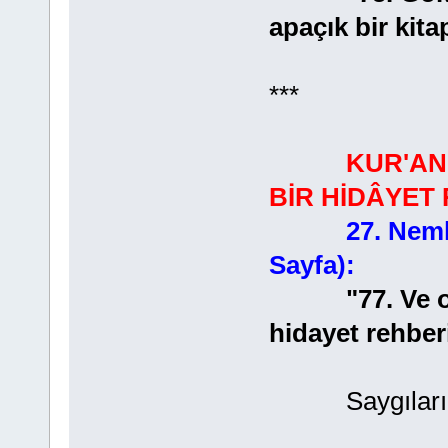
apaçık bir kit
***
KUR'AN
BİR HİDÂYET
27. Neml
Sayfa):
"77. Ve o, m
hidayet rehberi
Saygılarıml