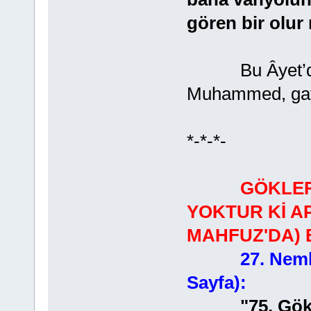
gören bir olu
Bu Âyet’de P
Muhammed, gaybı
*-*-*-
GÖKLER
YOKTUR Kİ AP
MAHFUZ'DA) 
27. Neml
Sayfa):
"75. Gökte ve