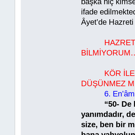
başka hiç kimse
ifade edilmekte
Âyet’de Hazre
HAZRET
BİLMİYORUM…
KÖR İLE GÖ
DÜŞÜNMEZ Mİ
6. En’âm
“50- De 
yanımdadır, d
size, ben bir
bana vahyolun