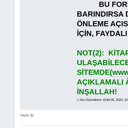
BU FORMAT
BARINDIRSA 
ÖNLEME AÇI
İÇİN, FAYDA
NOT(2): KİT
ULAŞABİLECE
SİTEMDE(
www.
AÇIKLAMALI 
İNŞALLAH!
«
Son Düzenleme: Eylül 06, 2024, 1
Sayfa: [
1
]