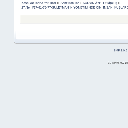
Köşe Yazılarına Yorumlar
»
Sabit Konular
»
KUR'AN ÂYETLERİ(011)
»
27.Neml/17-61-75-77-SÜLEYMAN'IN YÖNETİMİNDE CİN, İNSAN, KUŞLA
SMF 2.0.9
Bu sayfa 0.215 