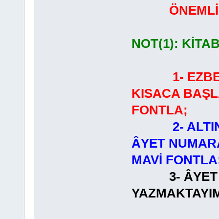
ÖNEMLİ
NOT(1): KİTA
1- EZB
KISACA BAŞL
FONTLA;
2- ALT
ÂYET NUMARA
MAVİ FONTLA
3- ÂYET
YAZMAKT