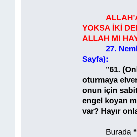
ALLAH'
YOKSA İKİ D
ALLAH MI HAY
27. Neml
Sayfa):
"61. (Onlar 
oturmaya elveri
onun için sabit
engel koyan mı
var? Hayır onla
Burada
“