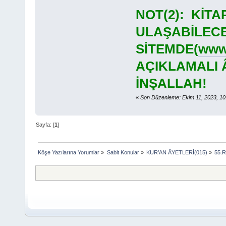
NOT(2): KİT
ULAŞABİLECE
SİTEMDE(
www.
AÇIKLAMALI 
İNŞALLAH!
«
Son Düzenleme: Ekim 11, 2023, 10
Sayfa: [
1
]
Köşe Yazılarına Yorumlar
»
Sabit Konular
»
KUR’AN ÂYETLERİ(015)
»
55.