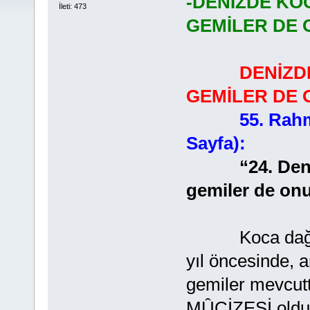
-DENİZDE KO
İleti: 473
GEMİLER DE 
DENİZD
GEMİLER DE 
55. Rahm
Sayfa):
“24. Denizde
gemiler de on
Koca dağlar gi
yıl öncesinde, 
gemiler mevcutt
MÛCİZESİ olduğ