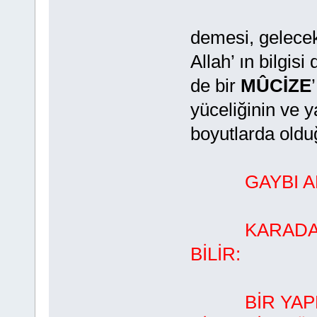
demesi, gelecekt
Allah’ ın bilgis
de bir
MÛCİZE
yüceliğinin ve y
boyutlarda olduğ
GAYBI A
KARADA VE 
BİLİR:
BİR YAPRAK