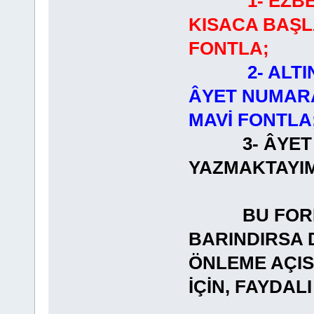
1- EZB
KISACA BAŞL
FONTLA;
2- ALT
ÂYET NUMARA
MAVİ FONTLA
3- ÂYET
YAZMAKT
BU FORMAT
BARINDIRSA 
ÖNLEME AÇI
İÇİN, FAYDA