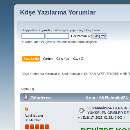
Köşe Yazılarına Yorumlar
Hoşgeldiniz
Ziyaretçi
. Lütfen
giriş yapın
veya
kayıt olun
.
Kullanıcı adınızı, şifrenizi ve aktif kalma süresini giriniz
Ana Sayfa
Yardım
Giriş Yap
Kayıt Ol
Köşe Yazılarına Yorumlar
»
Sabit Konular
»
KUR’AN ÂYETLERİ(015)
»
55.
Sayfa: [
1
]
Gönderen
Konu: 55.Rahmân/24
NUNDUR (Okunma sayısı 17912 defa)
55.Rahmân/24- DENİZDE
is
YÜKSELEN GEMİLER DE
Administrator
«
:
Eylül 17, 2023, 01:28:40 ÖÖ »
Sr. Member