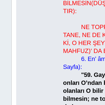
BİLMESİN(DÜŞ
TIR):
NE TOPRAĞI
TANE, NE DE 
Kİ, O HER ŞEY
MAHFUZ)' DA
6. En’ â
Sayfa):
"59. Gay
onları O’ndan 
olanları O bili
bilmesin; ne to