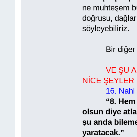
ne muhteşem bü
doğrusu, dağlar
söyleyebiliriz.
Bir diğer Âye
VE ŞU 
NİCE ŞEYLER
16. Nahl 
“8. Hem 
olsun diye atlar
şu anda bileme
yaratacak.”