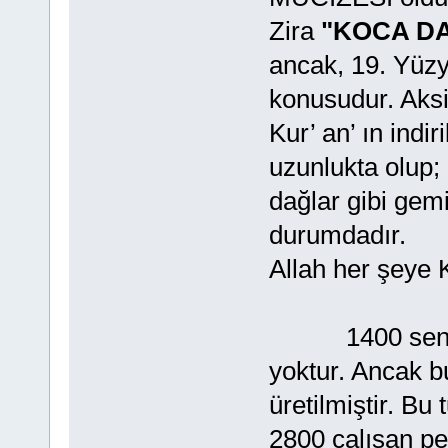
Zira
"KOCA DA
ancak, 19. Yüzy
konusudur. Aksi
Kur’ an’ ın indi
uzunlukta olup; 
dağlar gibi gemi
durumdadır.
Allah her şeye K
1400 sene önc
yoktur. Ancak bu
üretilmiştir. Bu
2800 çalışan pe