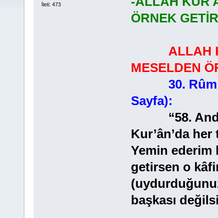
-ALLAH KUR'
İleti: 473
ÖRNEK GETİR
ALLAH 
MESELDEN ÖR
30. Rûm 
Sayfa):
“58. Andolsun
Kur’ân’da her 
Yemin ederim k
getirsen o kâfi
(uydurduğunuz
başkası değilsi