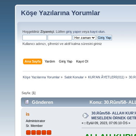
Köşe Yazılarına Yorumlar
Hoşgeldiniz
Ziyaretçi
. Lütfen
giriş yapın
veya
kayıt olun
.
Kullanıcı adınızı, şifrenizi ve aktif kalma süresini giriniz
Ana Sayfa
Yardım
Giriş Yap
Kayıt Ol
Köşe Yazılarına Yorumlar
»
Sabit Konular
»
KUR'AN ÂYETLERİ(011)
»
30.
Sayfa: [
1
]
Gönderen
Konu: 30.Rûm/58- 
(Okunma sayısı 31146 defa)
30.Rûm/58- ALLAH KUR
is
MESELDEN ÖRNEK GETİ
Administrator
«
:
Eylül 09, 2023, 07:05:10 ÖS »
Sr. Member