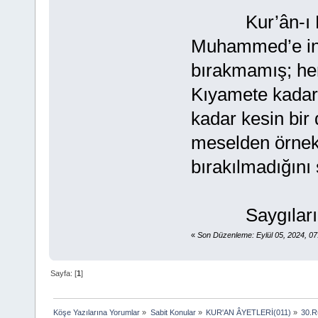
Kur’ân-ı Kerî
Muhammed’e indi
bırakmamış; her
Kıyamete kadar 
kadar kesin bir 
meselden örnekl
bırakılmadığını 
Saygılarımla
«
Son Düzenleme: Eylül 05, 2024, 0
Sayfa: [
1
]
Köşe Yazılarına Yorumlar
»
Sabit Konular
»
KUR'AN ÂYETLERİ(011)
»
30.