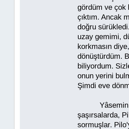
gördüm ve çok 
çıktım. Ancak 
doğru sürükledi
uzay gemimi, dü
korkmasın diye, 
dönüştürdüm. 
biliyordum. Siz
onun yerini bul
Şimdi eve dönm
Yâsemin, Çi
şaşırsalarda, Pil
sormuşlar. Pilo'