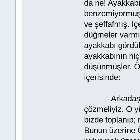
da ne! Ayakkabı
benzemiyormuş.
ve şeffafmış. İçe
düğmeler varmış
ayakkabı gördükl
ayakkabının hiç
düşünmüşler. Öz
içerisinde:
-Arkadaşlar 
çözmeliyiz. O 
bizde toplanıp;
Bunun üzerine 