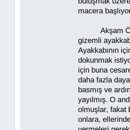
buluşmak üzere 
macera başlıyo
Akşam Özgür'
gizemli ayakkab
Ayakkabının içi
dokunmak istiyo
için buna cesar
daha fazla day
basmış ve ardınd
yayılmış. O and
olmuşlar, fakat
onlara, ellerind
vermeleri gerek