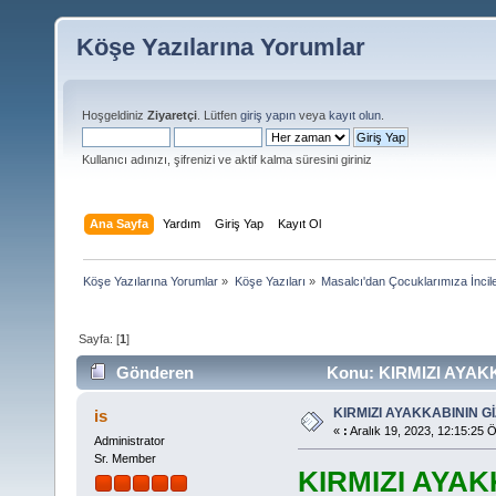
Köşe Yazılarına Yorumlar
Hoşgeldiniz
Ziyaretçi
. Lütfen
giriş yapın
veya
kayıt olun
.
Kullanıcı adınızı, şifrenizi ve aktif kalma süresini giriniz
Ana Sayfa
Yardım
Giriş Yap
Kayıt Ol
Köşe Yazılarına Yorumlar
»
Köşe Yazıları
»
Masalcı'dan Çocuklarımıza İncil
Sayfa: [
1
]
Gönderen
Konu: KIRMIZI AYAKK
KIRMIZI AYAKKABININ G
is
«
:
Aralık 19, 2023, 12:15:25 
Administrator
Sr. Member
KIRMIZI AYAK