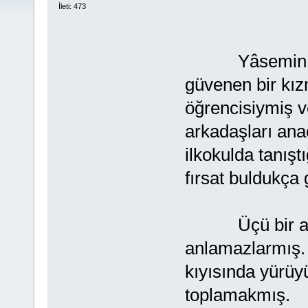
İleti: 473
Yâsemin yeşil
güvenen bir kızm
öğrencisiymiş v
arkadaşları ana
ilkokulda tanışt
fırsat buldukça
Üçü bir arada
anlamazlarmış. 
kıyısında yürü
toplamakmış.