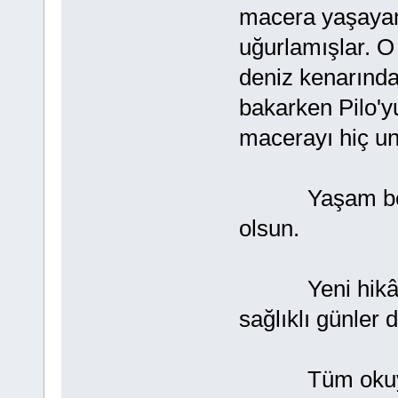
macera yaşayam
uğurlamışlar. O
deniz kenarında
bakarken Pilo'y
macerayı hiç u
Yaşam boyu sa
olsun.
Yeni hikâyel
sağlıklı günler d
Tüm okuyucu 