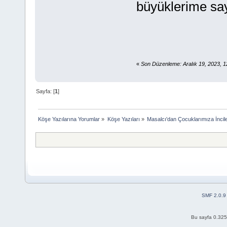
büyüklerime say
«
Son Düzenleme: Aralık 19, 2023, 1
Sayfa: [
1
]
Köşe Yazılarına Yorumlar
»
Köşe Yazıları
»
Masalcı'dan Çocuklarımıza İncil
SMF 2.0.9
Bu sayfa 0.325 