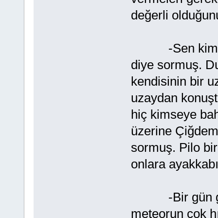
değerli olduğu
-Sen kimsin v
diye sormuş. Du
kendisinin bir 
uzaydan konuşt
hiç kimseye bah
üzerine Çiğdem,
sormuş. Pilo bi
onlara ayakkabı
-Bir gün geze
meteorun çok hız