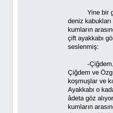
Yine bir gün ü
deniz kabukları
kumların arasında
çift ayakkabı 
seslenmiş:
-Çiğdem, Özg
Çiğdem ve Özg
koşmuşlar ve kı
Ayakkabı o kada
âdeta göz alıy
kumların arasın