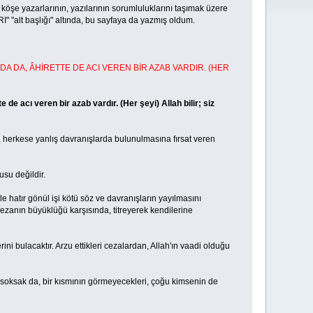
öşe yazarlarının, yazılarının sorumluluklarını taşımak üzere
 "alt başlığı" altında, bu sayfaya da yazmış oldum.
A DA, ÂHİRETTE DE ACI VEREN BİR AZAB VARDIR. (HER
e acı veren bir azab vardır. (Her şeyi) Allah bilir; siz
herkese yanlış davranışlarda bulunulmasına fırsat veren
usu değildir.
e hatır gönül işi kötü söz ve davranışların yayılmasını
 cezanın büyüklüğü karşısında, titreyerek kendilerine
rini bulacaktır. Arzu ettikleri cezalardan, Allah'ın vaadi olduğu
ne soksak da, bir kısmının görmeyecekleri, çoğu kimsenin de