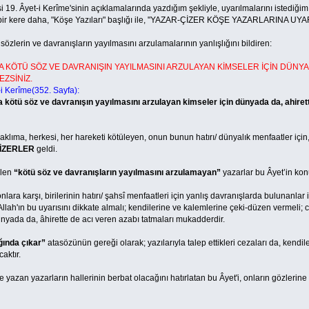
 Âyet-i Kerîme'sinin açıklamalarında yazdığım şekliyle, uyarılmalarını istediğim k
bir kere daha, "Köşe Yazıları" başlığı ile, "YAZAR-ÇİZER KÖŞE YAZARLARINA UYARI"
rin ve davranışların yayılmasını arzulamalarının yanlışlığını bildiren:
 KÖTÜ SÖZ VE DAVRANIŞIN YAYILMASINI ARZULAYAN KİMSELER İÇİN DÜNYAD
EZSİNİZ.
-i Kerîme(352. Sayfa):
 kötü söz ve davranışın yayılmasını arzulayan kimseler için dünyada da, ahirette d
, herkesi, her hareketi kötüleyen, onun bunun hatırı/ dünyalık menfaatler için, 
İZERLER
geldi.
ilen
“kötü söz ve davranışların yayılmasını arzulamayan”
yazarlar bu Âyet’in kon
karşı, birilerinin hatırı/ şahsî menfaatleri için yanlış davranışlarda bulunanlar il
Allah'ın bu uyarısını dikkate almalı; kendilerine ve kalemlerine çeki-düzen vermeli;
dünyada da, âhirette de acı veren azabı tatmaları mukadderdir.
ğında çıkar”
atasözünün gereği olarak; yazılarıyla talep ettikleri cezaları da, kendile
aktır.
e yazan yazarların hallerinin berbat olacağını hatırlatan bu Âyet'i, onların gözleri