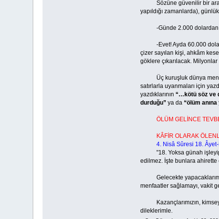
Sözüne güvenilir bir araştır
yapıldığı zamanlarda), günlük 
-Günde 2.000 dolardan ayda 
-Evet! Ayda 60.000 dolar al
çizer sayılan kişi, ahkâm kes
göklere çıkarılacak. Milyonla
Üç kuruşluk dünya menfaati iç
satırlarla uyanmaları için yaz
yazdıklarının
“…kötü söz ve 
durduğu”
ya da
“ölüm anına
ÖLÜM GELİNCE TEVBE
KÂFİR OLARAK ÖLENLERİ
4. Nisâ Sûresi 18. Âyet-
"18. Yoksa günah işleyip de k
edilmez. İşte bunlara ahirette 
Gelecekte yapacaklarımızı hak
menfaatler sağlamayı, vakit g
Kazançlarımızın, kimseyi kır
dileklerimle.