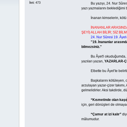
İleti: 473
Bu yazıyı, 24. Nur Sûresi 19.
yazı yazmalarını beklediğimi 
İnanan kimselerin, kötü sözle
İNANANLAR ARASINDA
ŞEYİ) ALLAH BİLİR; SİZ BİLM
24. Nur Sûresi 19. Âyet
"19. İnananlar arasında
bilmezsiniz."
Bu Âyet'i okuduğumda, aklıma
yazıları yazan,
YAZARLAR-Ç
Elbette bu Âyet’te belirt
Başkalarını kötüleyen, onlara 
arzulayan yazar-çizer takımı, 
gelmelidirler. Aksi takdirde, 
“Kısmetinde olan kaşı
için, geri dönüşleri de olmayac
“Çamur at izi kalır”
diy
mâlumudur.