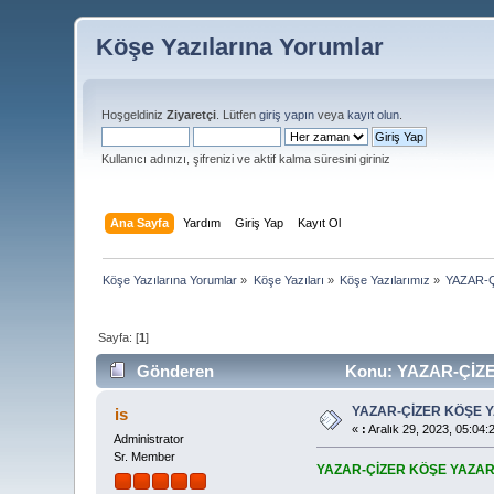
Köşe Yazılarına Yorumlar
Hoşgeldiniz
Ziyaretçi
. Lütfen
giriş yapın
veya
kayıt olun
.
Kullanıcı adınızı, şifrenizi ve aktif kalma süresini giriniz
Ana Sayfa
Yardım
Giriş Yap
Kayıt Ol
Köşe Yazılarına Yorumlar
»
Köşe Yazıları
»
Köşe Yazılarımız
»
YAZAR-
Sayfa: [
1
]
Gönderen
Konu: YAZAR-ÇİZE
YAZAR-ÇİZER KÖŞE 
is
«
:
Aralık 29, 2023, 05:04:
Administrator
Sr. Member
YAZAR-ÇİZER KÖŞE YAZAR