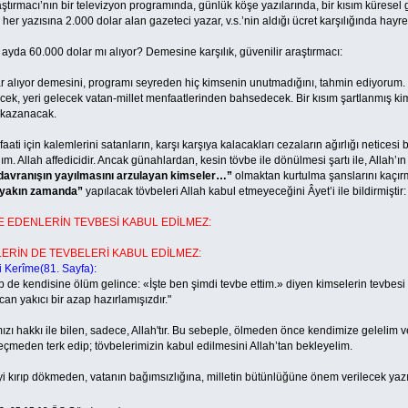
macı’nın bir televizyon programında, günlük köşe yazılarında, bir kısım küresel 
her yazısına 2.000 dolar alan gazeteci yazar, v.s.’nin aldığı ücret karşılığında hay
60.000 dolar mı alıyor? Demesine karşılık, güvenilir araştırmacı:
ıyor demesini, programı seyreden hiç kimsenin unutmadığını, tahmin ediyorum. Z
ecek, yeri gelecek vatan-millet menfaatlerinden bahsedecek. Bir kısım şartlanmış
r kazanacak.
in kalemlerini satanların, karşı karşıya kalacakları cezaların ağırlığı neticesi 
dım. Allah affedicidir. Ancak günahlardan, kesin tövbe ile dönülmesi şartı ile, Allah
davranışın yayılmasını arzulayan kimseler…”
olmaktan kurtulma şanslarını kaçırm
 yakın zamanda”
yapılacak tövbeleri Allah kabul etmeyeceğini Âyet’i ile bildirmiştir:
 EDENLERİN TEVBESİ KABUL EDİLMEZ:
N DE TEVBELERİ KABUL EDİLMEZ:
i Kerîme(81. Sayfa):
endisine ölüm gelince: «İşte ben şimdi tevbe ettim.» diyen kimselerin tevbesi ka
can yakıcı bir azap hazırlamışızdır."
kı ile bilen, sadece, Allah'tır. Bu sebeple, ölmeden önce kendimize gelelim ve b
eçmeden terk edip; tövbelerimizin kabul edilmesini Allah’tan bekleyelim.
ıp dökmeden, vatanın bağımsızlığına, milletin bütünlüğüne önem verilecek yazılar