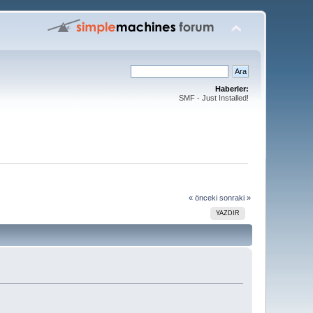
Haberler:
SMF - Just Installed!
« önceki
sonraki »
YAZDIR