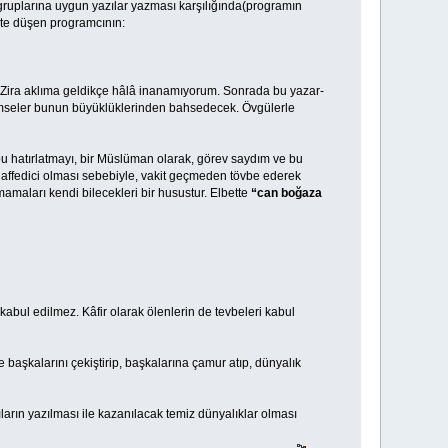
gruplarına uygun yazılar yazması karşılığında(programın
rete düşen programcının:
ira aklıma geldikçe hâlâ inanamıyorum. Sonrada bu yazar-
 kimseler bunun büyüklüklerinden bahsedecek. Övgülerle
bu hatırlatmayı, bir Müslüman olarak, görev saydım ve bu
’ın affedici olması sebebiyle, vakit geçmeden tövbe ederek
amaları kendi bilecekleri bir husustur. Elbette
“can boğaza
bul edilmez. Kâfir olarak ölenlerin de tevbeleri kabul
aşkalarını çekiştirip, başkalarına çamur atıp, dünyalık
ın yazılması ile kazanılacak temiz dünyalıklar olması