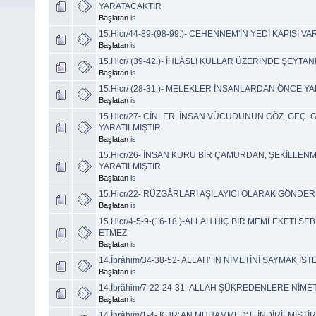
YARATACAKTIR
Başlatan
is
15.Hicr/44-89-(98-99.)- CEHENNEM'İN YEDİ KAPISI VA
Başlatan
is
15.Hicr/ (39-42.)- İHLÂSLI KULLAR ÜZERİNDE ŞEYTA
Başlatan
is
15.Hicr/ (28-31.)- MELEKLER İNSANLARDAN ÖNCE Y
Başlatan
is
15.Hicr/27- CİNLER, İNSAN VÜCUDUNUN GÖZ. GEÇ.
YARATILMIŞTIR
Başlatan
is
15.Hicr/26- İNSAN KURU BİR ÇAMURDAN, ŞEKİLLENM
YARATILMIŞTIR
Başlatan
is
15.Hicr/22- RÜZGÂRLARI AŞILAYICI OLARAK GÖNDER
Başlatan
is
15.Hicr/4-5-9-(16-18.)-ALLAH HİÇ BİR MEMLEKETİ S
ETMEZ
Başlatan
is
14.İbrâhim/34-38-52- ALLAH’ IN NİMETİNİ SAYMAK İ
Başlatan
is
14.İbrâhim/7-22-24-31- ALLAH ŞÜKREDENLERE NİMET
Başlatan
is
14.İbrâhim/1-4- KUR' AN MUHAMMED' E İNDİRİLMİŞTİR