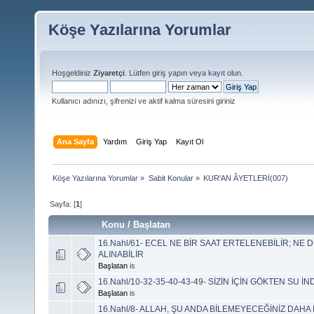
Köşe Yazılarına Yorumlar
Hoşgeldiniz
Ziyaretçi
. Lütfen
giriş yapın
veya
kayıt olun
.
Kullanıcı adınızı, şifrenizi ve aktif kalma süresini giriniz
Ana Sayfa
Yardım
Giriş Yap
Kayıt Ol
Köşe Yazılarına Yorumlar
»
Sabit Konular
»
KUR'AN ÂYETLERİ(007)
Sayfa: [
1
]
Konu
/
Başlatan
16.Nahl/61- ECEL NE BİR SAAT ERTELENEBİLİR; NE 
ALINABİLİR
Başlatan
is
16.Nahl/10-32-35-40-43-49- SİZİN İÇİN GÖKTEN SU İ
Başlatan
is
16.Nahl/8- ALLAH, ŞU ANDA BİLEMEYECEĞİNİZ DAHA