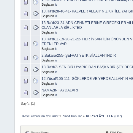
Başlatan
is
13.Ra'd/28-40-41- KALPLER ALLAH' N ZİKRİ İLE YATI
Başlatan
is
13.Ra'd/23-24-ADN CENNETLERİNE GİRECEKLER Aİ
OLANLARLA BİRLİKTED
Başlatan
is
13.Ra'd/11-19-20-21-22- HER İNSAN İÇİN ÖNÜNDEN 
EDENLER VAR..
Başlatan
is
2.Bakara/255- ŞEFAAT YETKİSİ ALLAH' INDIR
Başlatan
is
13.Ra'd/7- SEN BİR UYARICIDAN BAŞKA BİR ŞEY DEĞİ
Başlatan
is
12.Yûsuf/105-111- GÖKLERDE VE YERDE ALLAH' IN 
Başlatan
is
NAMAZIN FAYDALARI
Başlatan
is
Sayfa: [
1
]
Köşe Yazılarına Yorumlar
»
Sabit Konular
»
KUR'AN ÂYETLERİ(007)
Normal Konu
Kilitli Konu